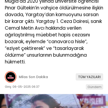
Muğla’da 2020 yılında üniversite öğrencisi
Pınar Gültekin’in vahşice öldürülmesine ilişkin
İLETIŞIM
davada, Yargıtay’dan kamuoyunu sarsan
KÜNYE
bir karar çıktı. Yargıtay 1. Ceza Dairesi, sanık
Cemal Metin Avcı hakkında verilen
ağırlaştırılmış müebbet hapis cezasını
WhatsApp
bozarak, eylemde “canavarca hisle”,
İhbar Hattı
“eziyet çektirerek” ve “tasarlayarak
öldürme” unsurlarının bulunmadığına
hükmetti.
Facebook
Milas Son Dakika
TÜM YAZILARI
Giriş: 06-05-2025 06:37
Gündem
Instagram