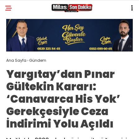
23.4
°
MUĞLA
GALERİ
VİDEO
YAZARLAR
MILAS
Ana Sayfa
›
Gündem
MUĞLA’DAN
Yargıtay’dan Pınar
ASAYIŞ
Gültekin Kararı:
GÜNDEM
‘Canavarca His Yok’
EKONOMI
Gerekçesiyle Ceza
SPOR
İndirimi Yolu Açıldı
VEFAT
GENEL