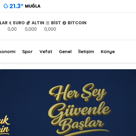
21.3
°
MUĞLA
LAR
EURO
ALTIN
BİST
BITCOIN
0,00
0,000
0,000
konomi
Spor
Vefat
Genel
İletişim
Künye