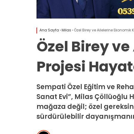
Ana Sayfa
›
Milas
›
Özel Birey ve Ailelerine Ekonomik 
Özel Birey ve
Projesi Haya
Sempati Özel Eğitim ve Reha
Sanat Evi”, Milas Çöllüoğlu 
mağaza değil; özel gereksini
sürdürülebilir dayanışmanın