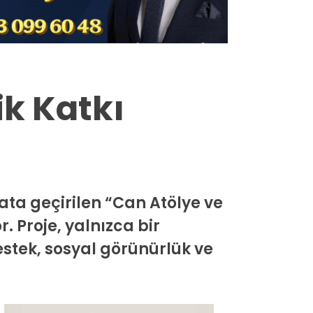
Milas
Muğla’dan
Asayiş
ik Katkı
Gündem
Ekonomi
Spor
ata geçirilen “Can Atölye ve
Vefat
. Proje, yalnızca bir
Genel
estek, sosyal görünürlük ve
İletişim
Künye