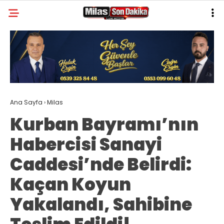
31.2
°
MUĞLA
GALERİ
VİDEO
YAZARLAR
MILAS
MUĞLA’DAN
Ana Sayfa
›
Milas
Kurban Bayramı’nın
ASAYIŞ
Habercisi Sanayi
GÜNDEM
Caddesi’nde Belirdi:
EKONOMI
Kaçan Koyun
SPOR
Yakalandı, Sahibine
VEFAT
GENEL