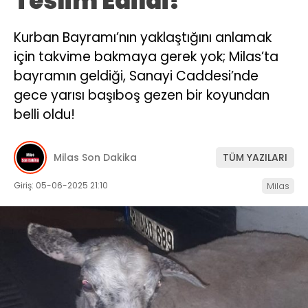
Teslim Edildi!
İLETIŞIM
Kurban Bayramı’nın yaklaştığını anlamak
KÜNYE
için takvime bakmaya gerek yok; Milas’ta
bayramın geldiği, Sanayi Caddesi’nde
gece yarısı başıboş gezen bir koyundan
WhatsApp
belli oldu!
İhbar Hattı
Milas Son Dakika
TÜM YAZILARI
Giriş: 05-06-2025 21:10
Milas
Facebook
Instagram