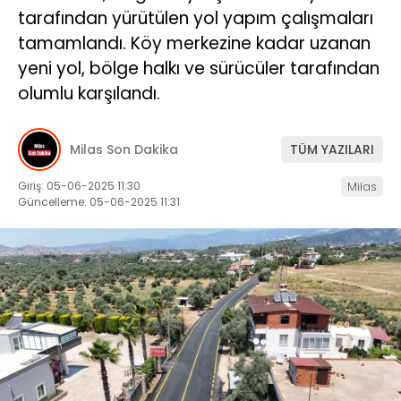
tarafından yürütülen yol yapım çalışmaları
İLETIŞIM
tamamlandı. Köy merkezine kadar uzanan
yeni yol, bölge halkı ve sürücüler tarafından
KÜNYE
olumlu karşılandı.
WhatsApp
Milas Son Dakika
TÜM YAZILARI
İhbar Hattı
Giriş: 05-06-2025 11:30
Milas
Güncelleme: 05-06-2025 11:31
Facebook
Instagram