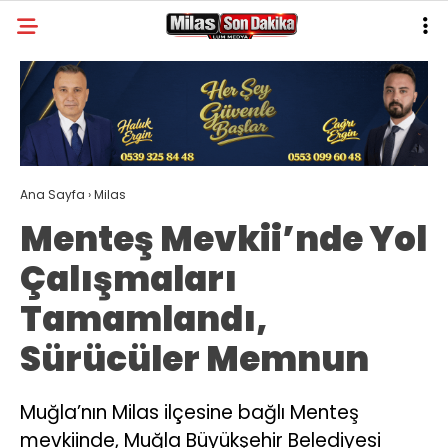
30.4
°
MUĞLA
GALERİ
VİDEO
YAZARLAR
MILAS
Ana Sayfa
›
Milas
MUĞLA’DAN
Menteş Mevkii’nde Yol
ASAYIŞ
Çalışmaları
GÜNDEM
Tamamlandı,
EKONOMI
Sürücüler Memnun
SPOR
VEFAT
Muğla’nın Milas ilçesine bağlı Menteş
mevkiinde, Muğla Büyükşehir Belediyesi
GENEL