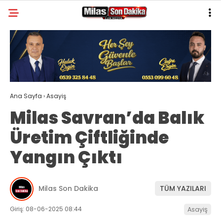
27.1
°
MUĞLA
GALERİ
VİDEO
YAZARLAR
MILAS
Ana Sayfa
›
Asayiş
MUĞLA’DAN
Milas Savran’da Balık
ASAYIŞ
Üretim Çiftliğinde
GÜNDEM
Yangın Çıktı
EKONOMI
SPOR
Milas Son Dakika
TÜM YAZILARI
VEFAT
Giriş: 08-06-2025 08:44
Asayiş
GENEL