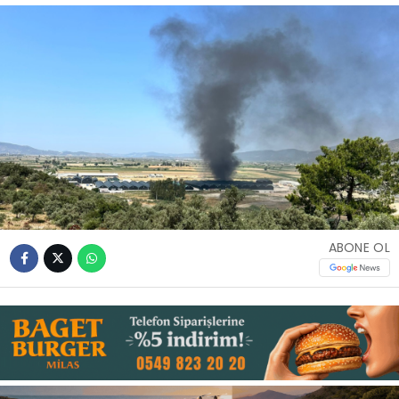
İLETIŞIM
KÜNYE
WhatsApp
İhbar Hattı
ABONE OL
Facebook
Instagram