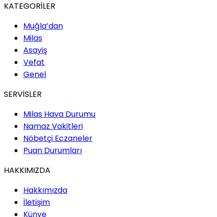
KATEGORİLER
Muğla’dan
Milas
Asayiş
Vefat
Genel
SERVİSLER
Milas Hava Durumu
Namaz Vakitleri
Nöbetçi Eczaneler
Puan Durumları
HAKKIMIZDA
Hakkımızda
İletişim
Künye