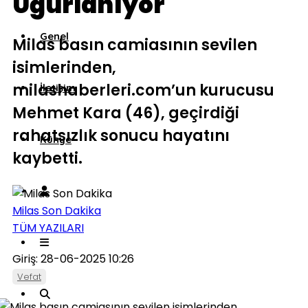
Uğurlanıyor
Genel
Milas basın camiasının sevilen
isimlerinden,
milashaberleri.com’un kurucusu
İletişim
Mehmet Kara (46), geçirdiği
rahatsızlık sonucu hayatını
Künye
kaybetti.
Milas Son Dakika
TÜM YAZILARI
Giriş: 28-06-2025 10:26
Vefat