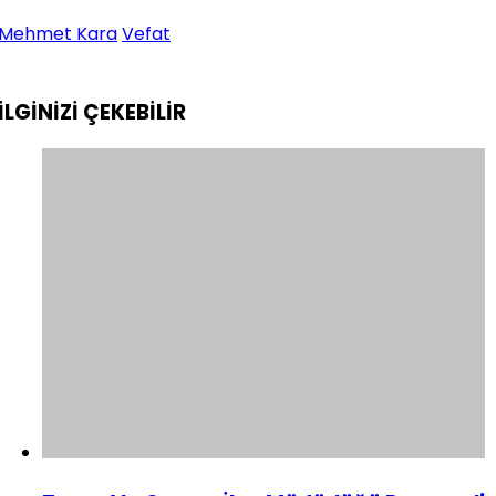
Mehmet Kara
Vefat
İLGİNİZİ
ÇEKEBİLİR