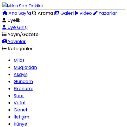
Ana Sayfa
Arama
Galeri
Video
Yazarlar
Üyelik
Üye Girişi
Yayın/Gazete
Yayınlar
Kategoriler
Milas
Muğla’dan
Asayiş
Gündem
Ekonomi
Spor
Vefat
Genel
İletişim
Künye