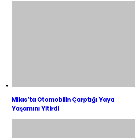
Milas’ta Otomobilin Çarptığı Yaya
Yaşamını Yitirdi