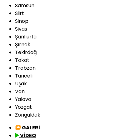
Samsun
Siirt
Sinop
Sivas
Şanlıurfa
Şırnak
Tekirdağ
Tokat
Trabzon
Tunceli
Uşak
Van
Yalova
Yozgat
Zonguldak
GALERİ
VİDEO