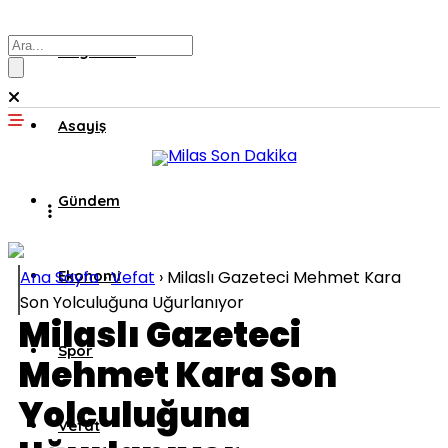
Muğla’dan
Asayiş
Gündem
Ana Sayfa
Ekonomi
›
Vefat
›
Milaslı Gazeteci Mehmet Kara
Son Yolculuğuna Uğurlanıyor
Milaslı Gazeteci
Spor
Mehmet Kara Son
Yolculuğuna
Vefat