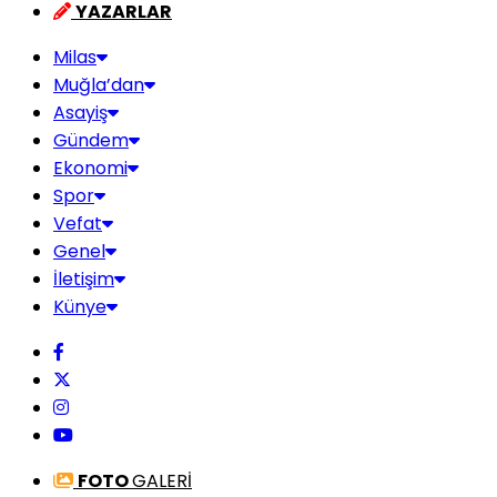
YAZARLAR
Milas
Muğla’dan
Asayiş
Gündem
Ekonomi
Spor
Vefat
Genel
İletişim
Künye
FOTO
GALERİ