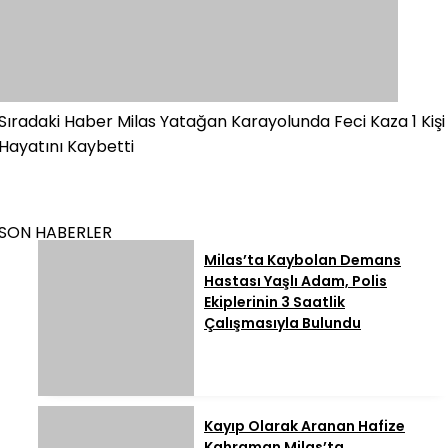
Sıradaki Haber
Milas Yatağan Karayolunda Feci Kaza 1 Kişi
Hayatını Kaybetti
SON HABERLER
Milas’ta Kaybolan Demans
Hastası Yaşlı Adam, Polis
Ekiplerinin 3 Saatlik
Çalışmasıyla Bulundu
Kayıp Olarak Aranan Hafize
Kahraman Milas’ta