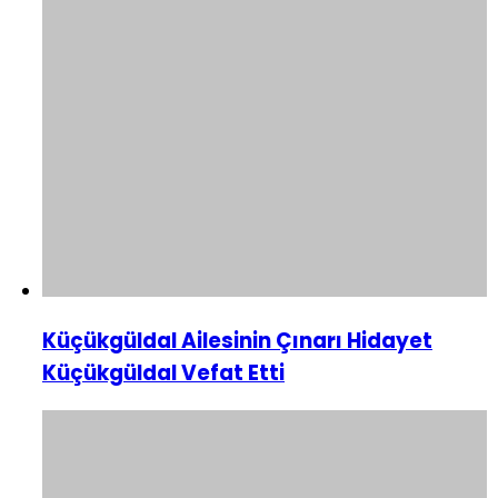
Küçükgüldal Ailesinin Çınarı Hidayet
Küçükgüldal Vefat Etti