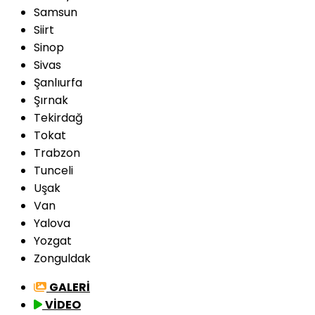
Samsun
Siirt
Sinop
Sivas
Şanlıurfa
Şırnak
Tekirdağ
Tokat
Trabzon
Tunceli
Uşak
Van
Yalova
Yozgat
Zonguldak
GALERİ
VİDEO