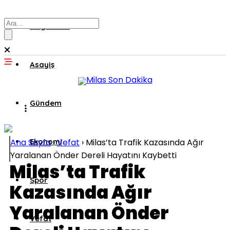
Muğla’dan
Asayiş
Gündem
Ana Sayfa
Ekonomi
›
Vefat
›
Milas’ta Trafik Kazasında Ağır
Yaralanan Önder Dereli Hayatını Kaybetti
Milas’ta Trafik
Spor
Kazasında Ağır
Yaralanan Önder
Vefat