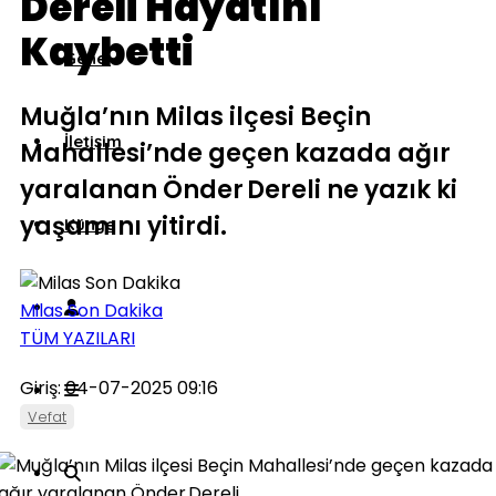
Dereli Hayatını
Kaybetti
Genel
Muğla’nın Milas ilçesi Beçin
İletişim
Mahallesi’nde geçen kazada ağır
yaralanan Önder Dereli ne yazık ki
yaşamını yitirdi.
Künye
Milas Son Dakika
TÜM YAZILARI
Giriş: 04-07-2025 09:16
Vefat