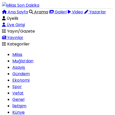
Ana Sayfa
Arama
Galeri
Video
Yazarlar
Üyelik
Üye Girişi
Yayın/Gazete
Yayınlar
Kategoriler
Milas
Muğla’dan
Asayiş
Gündem
Ekonomi
Spor
Vefat
Genel
İletişim
Künye