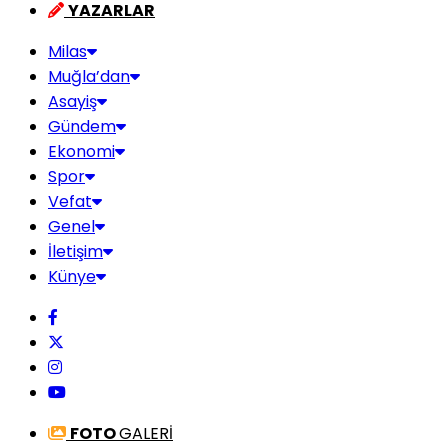
YAZARLAR
Milas
Muğla’dan
Asayiş
Gündem
Ekonomi
Spor
Vefat
Genel
İletişim
Künye
FOTO
GALERİ