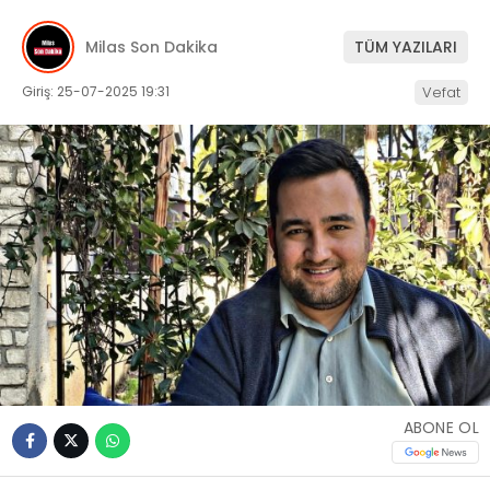
İLETIŞIM
Milas Son Dakika
TÜM YAZILARI
KÜNYE
Giriş: 25-07-2025 19:31
Vefat
WhatsApp
İhbar Hattı
Facebook
ABONE OL
Instagram