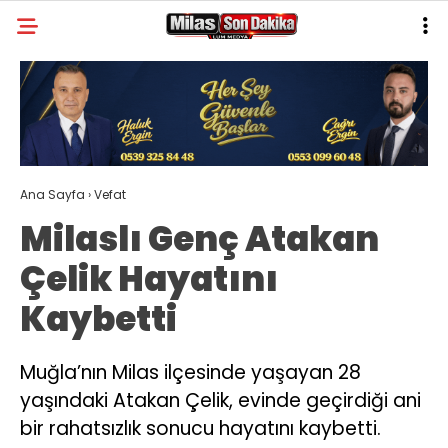
30.1
°
MUĞLA
GALERİ
VİDEO
YAZARLAR
MILAS
Ana Sayfa
›
Vefat
MUĞLA’DAN
Milaslı Genç Atakan
ASAYIŞ
Çelik Hayatını
GÜNDEM
Kaybetti
EKONOMI
SPOR
Muğla’nın Milas ilçesinde yaşayan 28
yaşındaki Atakan Çelik, evinde geçirdiği ani
VEFAT
bir rahatsızlık sonucu hayatını kaybetti.
GENEL