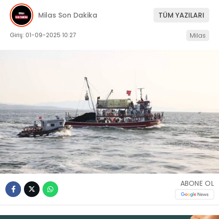
Milas Son Dakika
TÜM YAZILARI
İLETIŞIM
Giriş: 01-09-2025 10:27
Milas
KÜNYE
WhatsApp
İhbar Hattı
Facebook
ABONE OL
Instagram