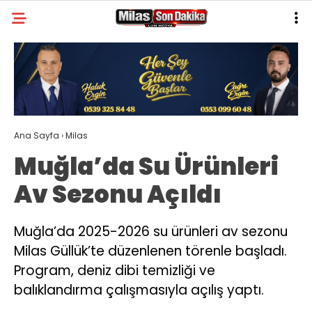
22
°
MUĞLA
GALERİ
VİDEO
YAZARLAR
MILAS
Ana Sayfa
›
Milas
MUĞLA’DAN
Muğla’da Su Ürünleri
ASAYIŞ
Av Sezonu Açıldı
GÜNDEM
EKONOMI
Muğla’da 2025-2026 su ürünleri av sezonu
Milas Güllük’te düzenlenen törenle başladı.
SPOR
Program, deniz dibi temizliği ve
VEFAT
balıklandırma çalışmasıyla açılış yaptı.
GENEL