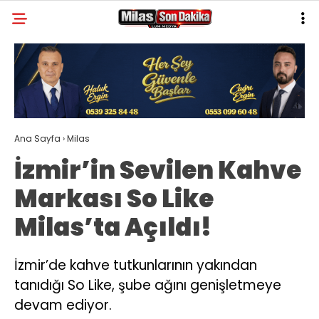
26.6
°
MUĞLA
GALERİ
VİDEO
YAZARLAR
MILAS
Ana Sayfa
›
Milas
MUĞLA’DAN
İzmir’in Sevilen Kahve
ASAYIŞ
Markası So Like
GÜNDEM
Milas’ta Açıldı!
EKONOMI
SPOR
İzmir’de kahve tutkunlarının yakından
tanıdığı So Like, şube ağını genişletmeye
VEFAT
devam ediyor.
GENEL