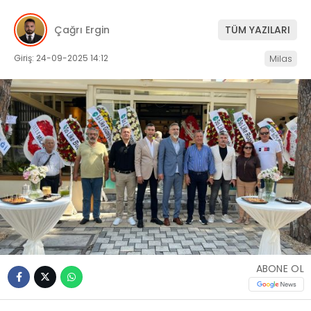
İLETIŞIM
Çağrı Ergin
TÜM YAZILARI
KÜNYE
Giriş: 24-09-2025 14:12
Milas
WhatsApp
İhbar Hattı
Facebook
ABONE OL
Instagram