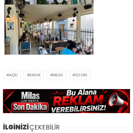
AÇILI
KAHVE
MILAS
SO LIKE
İLGİNİZİ
ÇEKEBİLİR