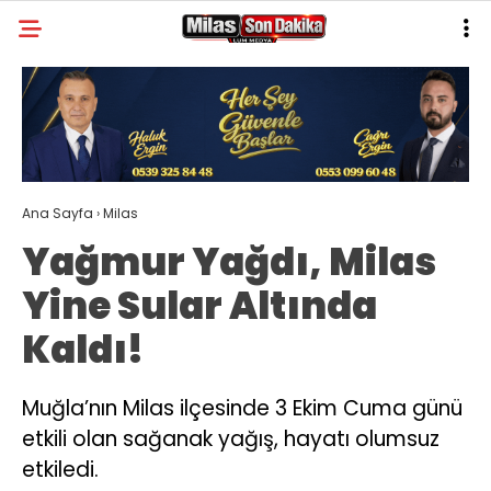
34.3
°
MUĞLA
GALERİ
VİDEO
YAZARLAR
MILAS
Ana Sayfa
›
Milas
MUĞLA’DAN
Yağmur Yağdı, Milas
ASAYIŞ
Yine Sular Altında
GÜNDEM
Kaldı!
EKONOMI
SPOR
Muğla’nın Milas ilçesinde 3 Ekim Cuma günü
etkili olan sağanak yağış, hayatı olumsuz
VEFAT
etkiledi.
GENEL