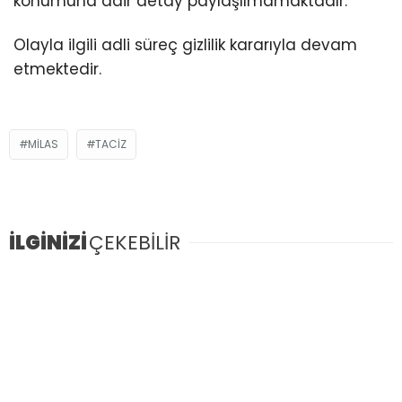
konumuna dair detay paylaşılmamaktadır.
Olayla ilgili adli süreç gizlilik kararıyla devam
etmektedir.
MILAS
TACIZ
İLGİNİZİ
ÇEKEBİLİR