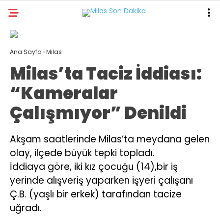
30.9
°
MUĞLA
Ana Sayfa
›
Milas
GALERİ
VİDEO
YAZARLAR
Milas’ta Taciz İddiası:
MILAS
“Kameralar
MUĞLA’DAN
Çalışmıyor” Denildi
ASAYIŞ
Akşam saatlerinde Milas’ta meydana gelen
GÜNDEM
olay, ilçede büyük tepki topladı.
EKONOMI
İddiaya göre, iki kız çocuğu (14),bir iş
yerinde alışveriş yaparken işyeri çalışanı
SPOR
Ç.B. (yaşlı bir erkek) tarafından tacize
VEFAT
uğradı.
GENEL