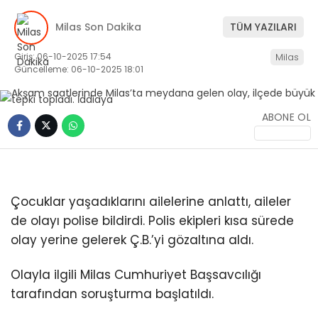
İLETIŞIM
Milas Son Dakika
TÜM YAZILARI
KÜNYE
Giriş: 06-10-2025 17:54
Milas
Güncelleme: 06-10-2025 18:01
WhatsApp
ABONE OL
İhbar Hattı
Çocuklar yaşadıklarını ailelerine anlattı, aileler
Facebook
de olayı polise bildirdi.
Polis ekipleri kısa sürede
olay yerine gelerek Ç.B.’yi gözaltına aldı.
Olayla ilgili Milas Cumhuriyet Başsavcılığı
Instagram
tarafından soruşturma başlatıldı.