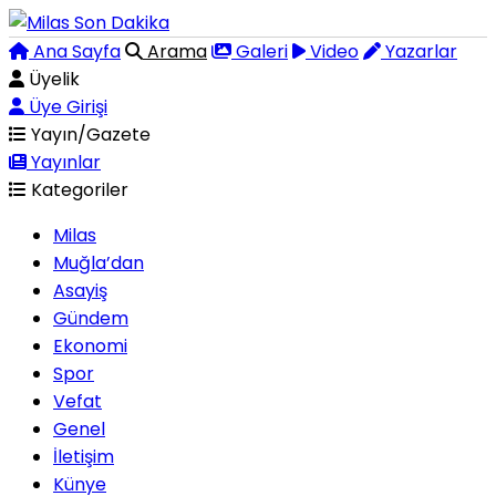
Ana Sayfa
Arama
Galeri
Video
Yazarlar
Üyelik
Üye Girişi
Yayın/Gazete
Yayınlar
Kategoriler
Milas
Muğla’dan
Asayiş
Gündem
Ekonomi
Spor
Vefat
Genel
İletişim
Künye