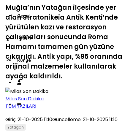
Muğla’nın Yatağan ilçesinde yer
alan Stratonikeia Antik Kenti’nde
Genel
yürütülen kazı ve restorasyon
çalışmaları sonucunda Roma
İletişim
Hamamı tamamen gün yüzüne
çıkarıldı. Antik yapı, %95 oranında
Künye
orijinal malzemeler kullanılarak
ayağa kaldırıldı.
Milas Son Dakika
TÜM YAZILARI
Giriş: 21-10-2025 11:10
Güncelleme: 21-10-2025 11:10
Yatağan