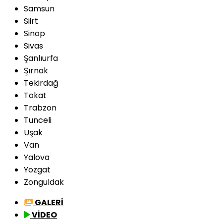
Samsun
Siirt
Sinop
Sivas
Şanlıurfa
Şırnak
Tekirdağ
Tokat
Trabzon
Tunceli
Uşak
Van
Yalova
Yozgat
Zonguldak
GALERİ
VİDEO