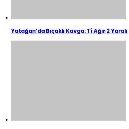
Yatağan’da Bıçaklı Kavga: 1’i Ağır 2 Yaralı