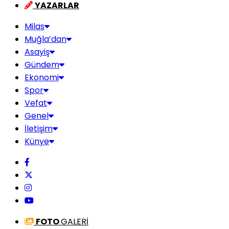
YAZARLAR
Milas
Muğla’dan
Asayiş
Gündem
Ekonomi
Spor
Vefat
Genel
İletişim
Künye
FOTO
GALERİ