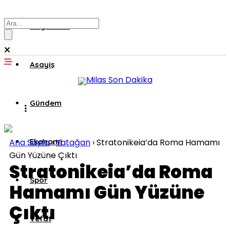
Muğla’dan
Asayiş
Gündem
Ana Sayfa
Ekonomi
›
Yatağan
›
Stratonikeia’da Roma Hamamı
Gün Yüzüne Çıktı
Stratonikeia’da Roma
Spor
Hamamı Gün Yüzüne
Çıktı
Vefat