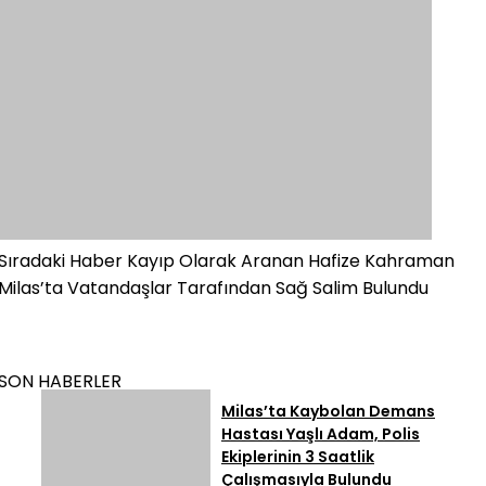
Sıradaki Haber
Kayıp Olarak Aranan Hafize Kahraman
Milas’ta Vatandaşlar Tarafından Sağ Salim Bulundu
SON HABERLER
Milas’ta Kaybolan Demans
Hastası Yaşlı Adam, Polis
Ekiplerinin 3 Saatlik
Çalışmasıyla Bulundu