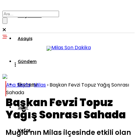
Muğla’dan
Asayiş
Gündem
Ana Sayfa
Ekonomi
›
Milas
›
Başkan Fevzi Topuz Yağış Sonrası
Sahada
Başkan Fevzi Topuz
Spor
Yağış Sonrası Sahada
Vefat
Muğla’nın Milas ilçesinde etkili olan