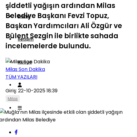
şiddetli yağışın ardından Milas
Belediye Başkanı Fevzi Topuz,
Genel
Başkan Yardımcıları Ali Özgür ve
Bülent Sezgin ile birlikte sahada
İletişim
incelemelerde bulundu.
Künye
Milas Son Dakika
TÜM YAZILARI
Giriş: 22-10-2025 18:39
Milas