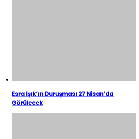
Esra Işık’ın Duruşması 27 Nisan’da
Görülecek