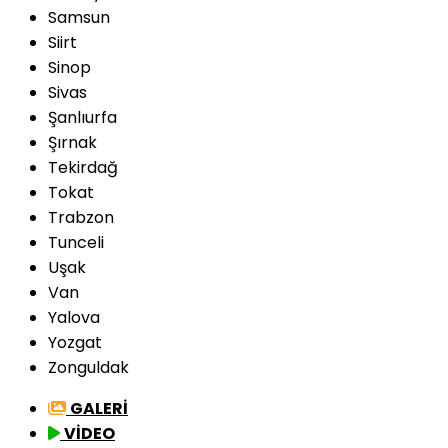
Samsun
Siirt
Sinop
Sivas
Şanlıurfa
Şırnak
Tekirdağ
Tokat
Trabzon
Tunceli
Uşak
Van
Yalova
Yozgat
Zonguldak
GALERİ
VİDEO