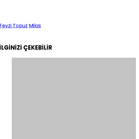
Fevzi Topuz
Milas
İLGİNİZİ
ÇEKEBİLİR