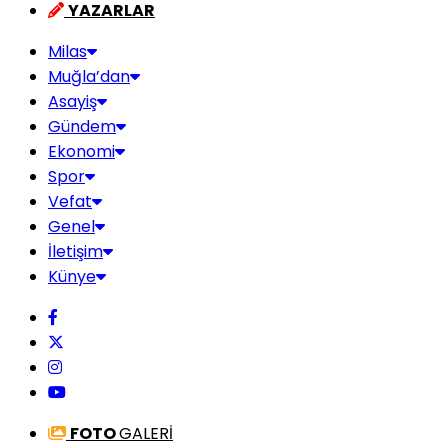
YAZARLAR
Milas
Muğla’dan
Asayiş
Gündem
Ekonomi
Spor
Vefat
Genel
İletişim
Künye
FOTO
GALERİ