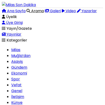
Ana Sayfa
Arama
Galeri
Video
Yazarlar
Üyelik
Üye Girişi
Yayın/Gazete
Yayınlar
Kategoriler
Milas
Muğla’dan
Asayiş
Gündem
Ekonomi
Spor
Vefat
Genel
İletişim
Künye