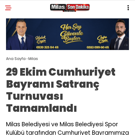
31.4
°
MUĞLA
GALERİ
VİDEO
YAZARLAR
MILAS
Ana Sayfa
›
Milas
MUĞLA’DAN
29 Ekim Cumhuriyet
ASAYIŞ
Bayramı Satranç
GÜNDEM
Turnuvası
EKONOMI
Tamamlandı
SPOR
VEFAT
Milas Belediyesi ve Milas Belediyesi Spor
Kulübü tarafından Cumhuriyet Bayramımıza
GENEL