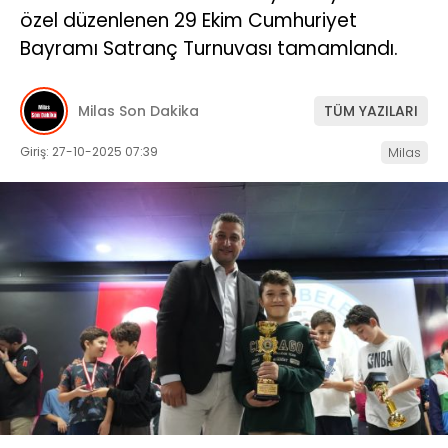
özel düzenlenen 29 Ekim Cumhuriyet
İLETIŞIM
Bayramı Satranç Turnuvası tamamlandı.
KÜNYE
Milas Son Dakika
TÜM YAZILARI
Giriş: 27-10-2025 07:39
Milas
WhatsApp
İhbar Hattı
Facebook
Instagram