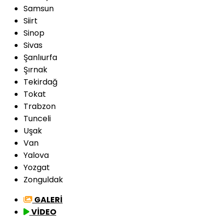
Samsun
Siirt
Sinop
Sivas
Şanlıurfa
Şırnak
Tekirdağ
Tokat
Trabzon
Tunceli
Uşak
Van
Yalova
Yozgat
Zonguldak
GALERİ
VİDEO