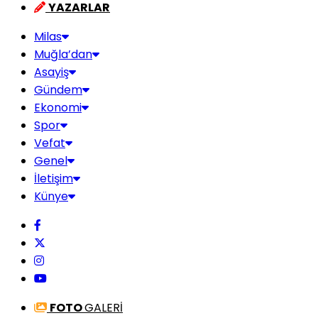
YAZARLAR
Milas
Muğla’dan
Asayiş
Gündem
Ekonomi
Spor
Vefat
Genel
İletişim
Künye
FOTO
GALERİ