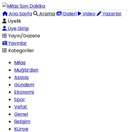
Ana Sayfa
Arama
Galeri
Video
Yazarlar
Üyelik
Üye Girişi
Yayın/Gazete
Yayınlar
Kategoriler
Milas
Muğla’dan
Asayiş
Gündem
Ekonomi
Spor
Vefat
Genel
İletişim
Künye