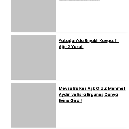
Yatağan’da Bıçaklı Kavga: 1’i
Ağır 2 Yaralı
Mevzu Bu Kez Aşk Oldu: Mehmet
Aydın ve Esra Ergüneş Dünya
Evine Girdi!