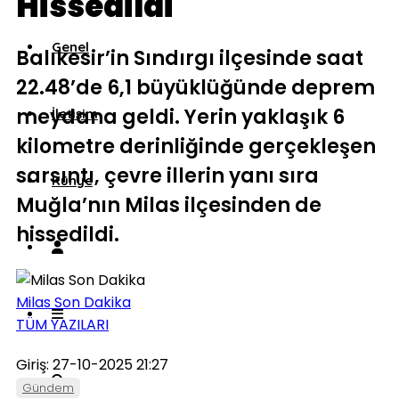
Hissedildi
Genel
Balıkesir’in Sındırgı ilçesinde saat
22.48’de 6,1 büyüklüğünde deprem
meydana geldi. Yerin yaklaşık 6
İletişim
kilometre derinliğinde gerçekleşen
sarsıntı, çevre illerin yanı sıra
Künye
Muğla’nın Milas ilçesinden de
hissedildi.
Milas Son Dakika
TÜM YAZILARI
Giriş: 27-10-2025 21:27
Gündem