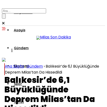
Muğla’dan
Asayiş
Gündem
Ana Sayfa
Ekonomi
›
Gündem
›
Balıkesir’de 6,1 Büyüklüğünde
Deprem Milas’tan Da Hissedildi
Balıkesir’de 6,1
Spor
Büyüklüğünde
Deprem Milas’tan Da
Vefat