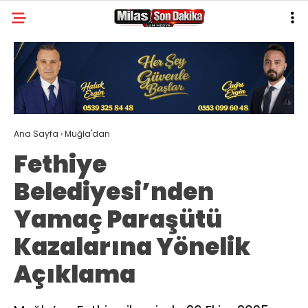
23.2
°
MUĞLA
GALERİ
VİDEO
YAZARLAR
MILAS
Ana Sayfa
›
Muğla'dan
MUĞLA’DAN
Fethiye
ASAYIŞ
Belediyesi’nden
GÜNDEM
Yamaç Paraşütü
EKONOMI
Kazalarına Yönelik
SPOR
Açıklama
VEFAT
GENEL