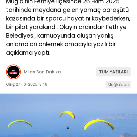
Muğla’nın Fethiye ilçesinde 26 Ekim 2025
tarihinde meydana gelen yamaç paraşütü
İLETIŞIM
kazasında bir sporcu hayatını kaybederken,
KÜNYE
bir pilot yaralandı. Olayın ardından Fethiye
Belediyesi, kamuoyunda oluşan yanlış
anlamaları önlemek amacıyla yazılı bir
WhatsApp
açıklama yaptı.
İhbar Hattı
Milas Son Dakika
TÜM YAZILARI
Giriş: 27-10-2025 13:48
Muğla'dan
Facebook
Instagram