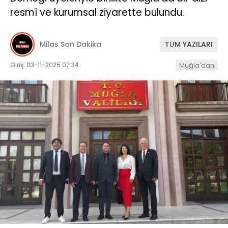
resmî ve kurumsal ziyarette bulundu.
İLETIŞIM
KÜNYE
Milas Son Dakika
TÜM YAZILARI
Giriş: 03-11-2025 07:34
Muğla'dan
WhatsApp
İhbar Hattı
Facebook
Instagram