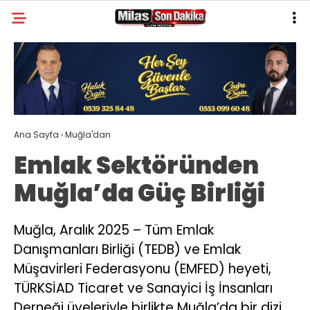
30.6
°
MUĞLA
GALERİ
VİDEO
YAZARLAR
MILAS
Ana Sayfa
›
Muğla'dan
MUĞLA’DAN
Emlak Sektöründen
ASAYIŞ
Muğla’da Güç Birliği
GÜNDEM
EKONOMI
Muğla, Aralık 2025 – Tüm Emlak
Danışmanları Birliği (TEDB) ve Emlak
SPOR
Müşavirleri Federasyonu (EMFED) heyeti,
VEFAT
TÜRKSİAD Ticaret ve Sanayici İş İnsanları
Derneği üyeleriyle birlikte Muğla’da bir dizi
GENEL