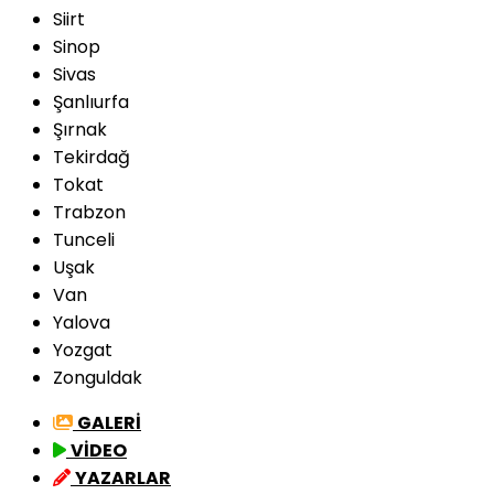
Siirt
Sinop
Sivas
Şanlıurfa
Şırnak
Tekirdağ
Tokat
Trabzon
Tunceli
Uşak
Van
Yalova
Yozgat
Zonguldak
GALERİ
VİDEO
YAZARLAR