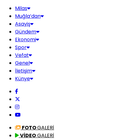
Milas
Muğla’dan
Asayiş
Gündem
Ekonomi
Spor
Vefat
Genel
İletişim
Künye
FOTO
GALERİ
VİDEO
GALERİ