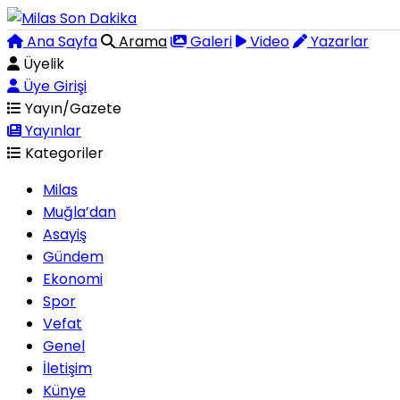
Ana Sayfa
Arama
Galeri
Video
Yazarlar
Üyelik
Üye Girişi
Yayın/Gazete
Yayınlar
Kategoriler
Milas
Muğla’dan
Asayiş
Gündem
Ekonomi
Spor
Vefat
Genel
İletişim
Künye