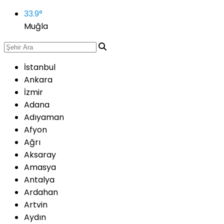
33.9
°
Muğla
İstanbul
Ankara
İzmir
Adana
Adıyaman
Afyon
Ağrı
Aksaray
Amasya
Antalya
Ardahan
Artvin
Aydın