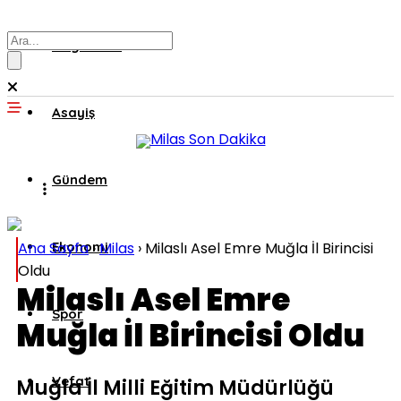
Muğla’dan
Asayiş
Gündem
Ana Sayfa
Ekonomi
›
Milas
›
Milaslı Asel Emre Muğla İl Birincisi
Oldu
Milaslı Asel Emre
Spor
Muğla İl Birincisi Oldu
Vefat
Muğla İl Milli Eğitim Müdürlüğü