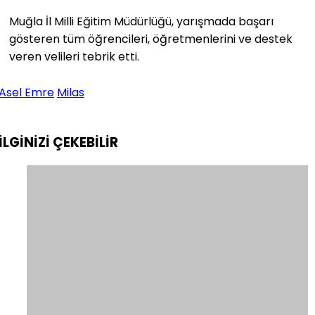
Muğla İl Milli Eğitim Müdürlüğü, yarışmada başarı
gösteren tüm öğrencileri, öğretmenlerini ve destek
veren velileri tebrik etti.
Asel Emre
Milas
İLGİNİZİ
ÇEKEBİLİR