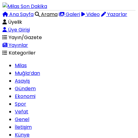
Ana Sayfa
Arama
Galeri
Video
Yazarlar
Üyelik
Üye Girişi
Yayın/Gazete
Yayınlar
Kategoriler
Milas
Muğla’dan
Asayiş
Gündem
Ekonomi
Spor
Vefat
Genel
İletişim
Künye