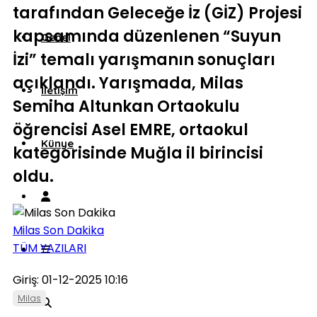
tarafından Geleceğe İz (GİZ) Projesi
kapsamında düzenlenen “Suyun
Genel
İzi” temalı yarışmanın sonuçları
açıklandı. Yarışmada, Milas
İletişim
Semiha Altunkan Ortaokulu
öğrencisi Asel EMRE, ortaokul
Künye
kategorisinde Muğla il birincisi
oldu.
Milas Son Dakika
TÜM YAZILARI
Giriş: 01-12-2025 10:16
Milas