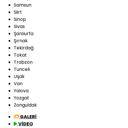
Samsun
Siirt
Sinop
Sivas
Şanlıurfa
Şırnak
Tekirdağ
Tokat
Trabzon
Tunceli
Uşak
Van
Yalova
Yozgat
Zonguldak
GALERİ
VİDEO