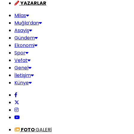
YAZARLAR
Milas
Muğla’dan
Asayiş
Gündem
Ekonomi
Spor
Vefat
Genel
İletişim
Künye
FOTO
GALERİ