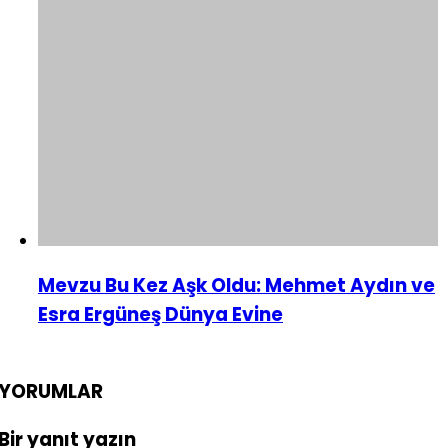
Mevzu Bu Kez Aşk Oldu: Mehmet Aydın ve
Esra Ergüneş Dünya Evine
YORUMLAR
Bir yanıt yazın