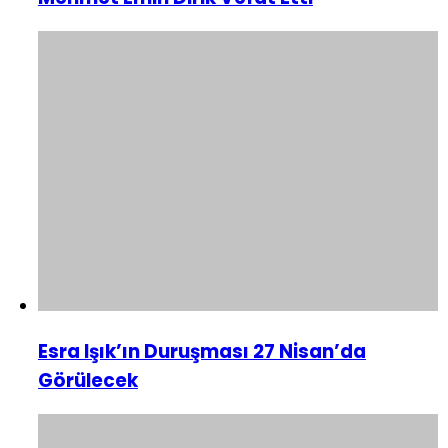
Esra Işık’ın Duruşması 27 Nisan’da
Görülecek