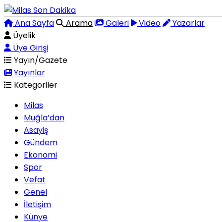
Ana Sayfa
Arama
Galeri
Video
Yazarlar
Üyelik
Üye Girişi
Yayın/Gazete
Yayınlar
Kategoriler
Milas
Muğla’dan
Asayiş
Gündem
Ekonomi
Spor
Vefat
Genel
İletişim
Künye