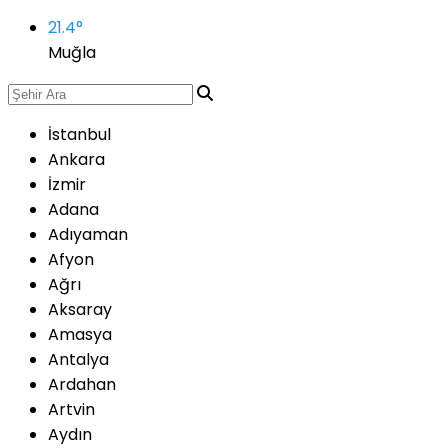
21.4
°
Muğla
İstanbul
Ankara
İzmir
Adana
Adıyaman
Afyon
Ağrı
Aksaray
Amasya
Antalya
Ardahan
Artvin
Aydın