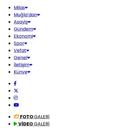
Milas
Muğla’dan
Asayiş
Gündem
Ekonomi
Spor
Vefat
Genel
İletişim
Künye
FOTO
GALERİ
VİDEO
GALERİ