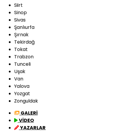
Siirt
Sinop
Sivas
Şanlıurfa
Şırnak
Tekirdağ
Tokat
Trabzon
Tunceli
Uşak
Van
Yalova
Yozgat
Zonguldak
GALERİ
VİDEO
YAZARLAR