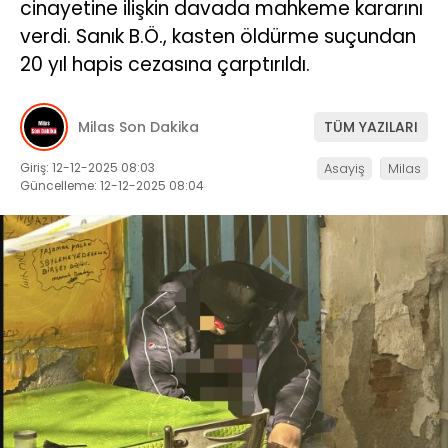
cinayetine ilişkin davada mahkeme kararını
verdi. Sanık B.Ö., kasten öldürme suçundan
İLETIŞIM
20 yıl hapis cezasına çarptırıldı.
KÜNYE
Milas Son Dakika
TÜM YAZILARI
WhatsApp
Giriş: 12-12-2025 08:03
Asayiş
Milas
İhbar Hattı
Güncelleme: 12-12-2025 08:04
Facebook
Instagram