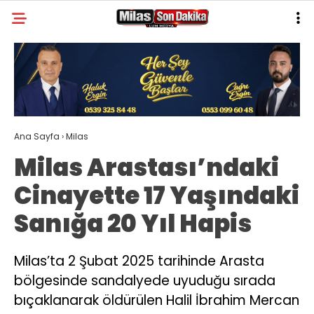
22.3
°
MUĞLA
GALERİ
VİDEO
YAZARLAR
MILAS
Ana Sayfa
›
Milas
MUĞLA’DAN
Milas Arastası’ndaki
ASAYIŞ
Cinayette 17 Yaşındaki
GÜNDEM
Sanığa 20 Yıl Hapis
EKONOMI
SPOR
Milas’ta 2 Şubat 2025 tarihinde Arasta
bölgesinde sandalyede uyuduğu sırada
VEFAT
bıçaklanarak öldürülen Halil İbrahim Mercan
GENEL