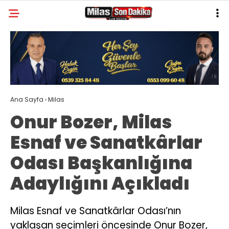
30.3
°
MUĞLA
GALERİ
VİDEO
YAZARLAR
MILAS
Ana Sayfa
›
Milas
MUĞLA’DAN
Onur Bozer, Milas
ASAYIŞ
Esnaf ve Sanatkârlar
GÜNDEM
Odası Başkanlığına
EKONOMI
Adaylığını Açıkladı
SPOR
VEFAT
Milas Esnaf ve Sanatkârlar Odası’nın
yaklaşan seçimleri öncesinde Onur Bozer,
GENEL