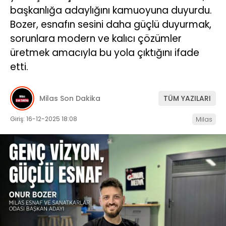
başkanlığa adaylığını kamuoyuna duyurdu.
İLETIŞIM
Bozer, esnafın sesini daha güçlü duyurmak,
sorunlara modern ve kalıcı çözümler
KÜNYE
üretmek amacıyla bu yola çıktığını ifade
etti.
WhatsApp
İhbar Hattı
Milas Son Dakika
TÜM YAZILARI
Giriş: 16-12-2025 18:08
Milas
Facebook
Instagram