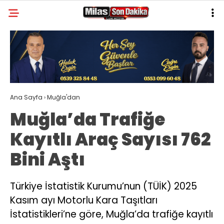
22.8
°
MUĞLA
GALERİ
VİDEO
YAZARLAR
MILAS
Ana Sayfa
›
Muğla'dan
MUĞLA’DAN
Muğla’da Trafiğe
ASAYIŞ
Kayıtlı Araç Sayısı 762
GÜNDEM
Bini Aştı
EKONOMI
SPOR
Türkiye İstatistik Kurumu’nun (TÜİK) 2025
Kasım ayı Motorlu Kara Taşıtları
VEFAT
İstatistikleri’ne göre, Muğla’da trafiğe kayıtlı
GENEL