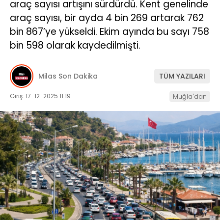
araç sayısı artışını sürdürdü. Kent genelinde
araç sayısı, bir ayda 4 bin 269 artarak 762
İLETIŞIM
bin 867’ye yükseldi. Ekim ayında bu sayı 758
KÜNYE
bin 598 olarak kaydedilmişti.
Milas Son Dakika
TÜM YAZILARI
WhatsApp
İhbar Hattı
Giriş: 17-12-2025 11:19
Muğla'dan
Facebook
Instagram