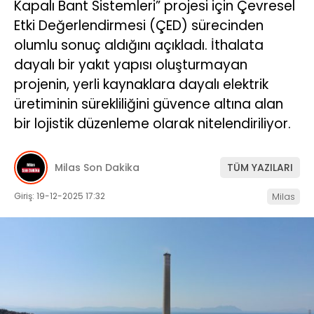
Kapalı Bant Sistemleri” projesi için Çevresel
Etki Değerlendirmesi (ÇED) sürecinden
İLETIŞIM
olumlu sonuç aldığını açıkladı. İthalata
KÜNYE
dayalı bir yakıt yapısı oluşturmayan
projenin, yerli kaynaklara dayalı elektrik
üretiminin sürekliliğini güvence altına alan
WhatsApp
bir lojistik düzenleme olarak nitelendiriliyor.
İhbar Hattı
Milas Son Dakika
TÜM YAZILARI
Giriş: 19-12-2025 17:32
Milas
Facebook
Instagram