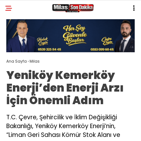
30.4
°
MUĞLA
GALERİ
VİDEO
YAZARLAR
MILAS
Ana Sayfa
›
Milas
MUĞLA’DAN
Yeniköy Kemerköy
ASAYIŞ
Enerji’den Enerji Arzı
GÜNDEM
İçin Önemli Adım
EKONOMI
SPOR
T.C. Çevre, Şehircilik ve İklim Değişikliği
Bakanlığı, Yeniköy Kemerköy Enerji’nin,
VEFAT
“Liman Geri Sahası Kömür Stok Alanı ve
GENEL