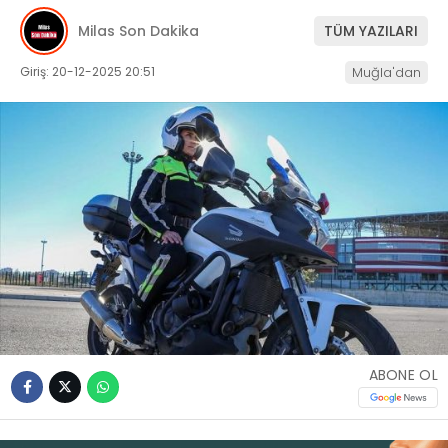
Milas Son Dakika
TÜM YAZILARI
İLETIŞIM
Giriş: 20-12-2025 20:51
Muğla'dan
KÜNYE
WhatsApp
İhbar Hattı
Facebook
ABONE OL
Instagram