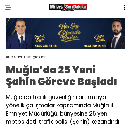
22.1
°
MUĞLA
GALERİ
VİDEO
YAZARLAR
MILAS
Ana Sayfa
›
Muğla'dan
MUĞLA’DAN
Muğla’da 25 Yeni
ASAYIŞ
Şahin Göreve Başladı
GÜNDEM
EKONOMI
Muğla’da trafik güvenliğini artırmaya
yönelik çalışmalar kapsamında Muğla İl
SPOR
Emniyet Müdürlüğü, bünyesine 25 yeni
VEFAT
motosikletli trafik polisi (Şahin) kazandırdı.
GENEL