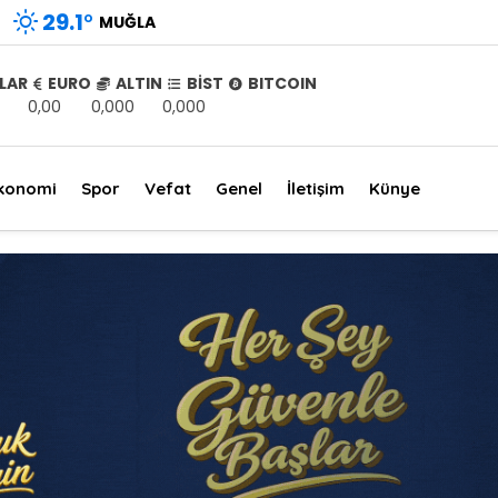
29.1
°
MUĞLA
LAR
EURO
ALTIN
BİST
BITCOIN
0,00
0,000
0,000
konomi
Spor
Vefat
Genel
İletişim
Künye