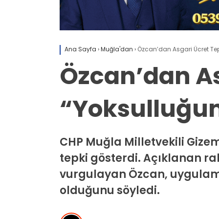
Ana Sayfa
›
Muğla'dan
›
Özcan’dan Asgari Ücret Tepk
Özcan’dan As
“Yoksulluğun
CHP Muğla Milletvekili Gizem 
tepki gösterdi. Açıklanan r
vurgulayan Özcan, uygulamanı
olduğunu söyledi.