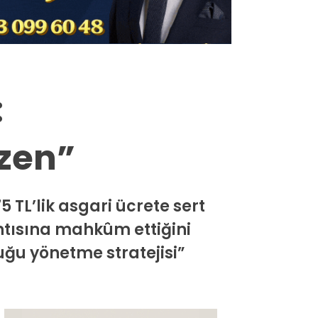
Milas
Muğla’dan
Asayiş
:
Gündem
üzen”
Ekonomi
Spor
5 TL’lik asgari ücrete sert
Vefat
ntısına mahkûm ettiğini
Genel
uğu yönetme stratejisi”
İletişim
Künye