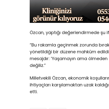
Özcan, yaptığı değerlendirmede şu ifa
“Bu rakamla geçinmek zorunda bırakı
yönetildiği bir düzene mahkûm edildi. B
mesajdır: ‘Yaşamayın ama ölmeden ç
değiliz.”
Milletvekili Özcan, ekonomik koşulları
ihtiyaçları karşılamaktan uzak kaldığın
etti.