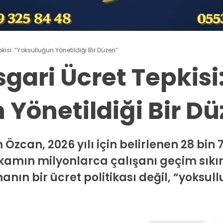
isi: “Yoksulluğun Yönetildiği Bir Düzen”
gari Ücret Tepkisi
 Yönetildiği Bir D
Özcan, 2026 yılı için belirlenen 28 bin 7
akamın milyonlarca çalışanı geçim sıkı
n bir ücret politikası değil, “yoksull