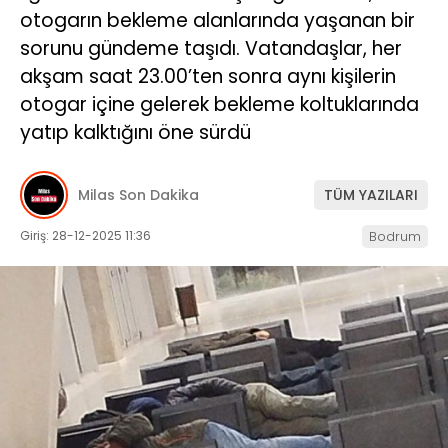
otogarın bekleme alanlarında yaşanan bir
İLETIŞIM
sorunu gündeme taşıdı. Vatandaşlar, her
akşam saat 23.00’ten sonra aynı kişilerin
KÜNYE
otogar içine gelerek bekleme koltuklarında
yatıp kalktığını öne sürdü
WhatsApp
İhbar Hattı
Milas Son Dakika
TÜM YAZILARI
Giriş: 28-12-2025 11:36
Bodrum
Facebook
Instagram