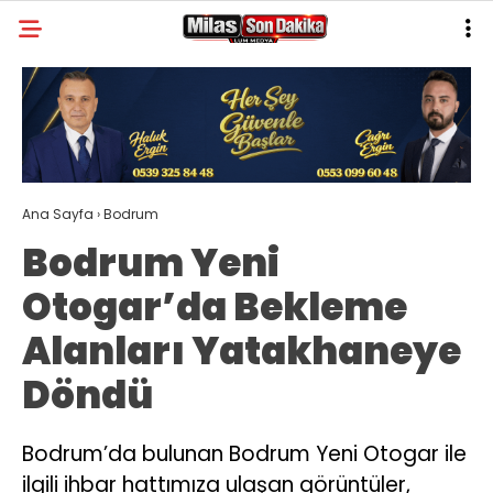
32.1
°
MUĞLA
GALERİ
VİDEO
YAZARLAR
MILAS
Ana Sayfa
›
Bodrum
MUĞLA’DAN
Bodrum Yeni
ASAYIŞ
Otogar’da Bekleme
GÜNDEM
Alanları Yatakhaneye
EKONOMI
Döndü
SPOR
VEFAT
Bodrum’da bulunan Bodrum Yeni Otogar ile
ilgili ihbar hattımıza ulaşan görüntüler,
GENEL