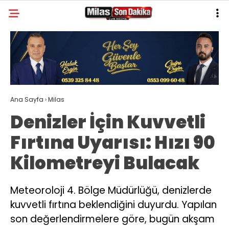
30.4
°
MUĞLA
GALERİ
VİDEO
YAZARLAR
MILAS
Ana Sayfa
›
Milas
MUĞLA’DAN
Denizler İçin Kuvvetli
ASAYIŞ
Fırtına Uyarısı: Hızı 90
GÜNDEM
Kilometreyi Bulacak
EKONOMI
SPOR
Meteoroloji 4. Bölge Müdürlüğü, denizlerde
kuvvetli fırtına beklendiğini duyurdu. Yapılan
VEFAT
son değerlendirmelere göre, bugün akşam
GENEL