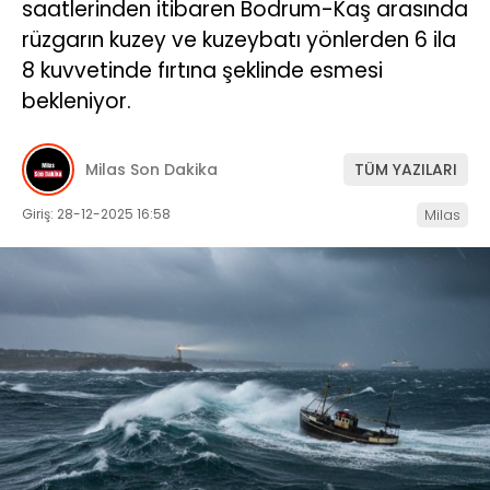
saatlerinden itibaren Bodrum-Kaş arasında
rüzgarın kuzey ve kuzeybatı yönlerden 6 ila
İLETIŞIM
8 kuvvetinde fırtına şeklinde esmesi
KÜNYE
bekleniyor.
Milas Son Dakika
TÜM YAZILARI
WhatsApp
İhbar Hattı
Giriş: 28-12-2025 16:58
Milas
Facebook
Instagram