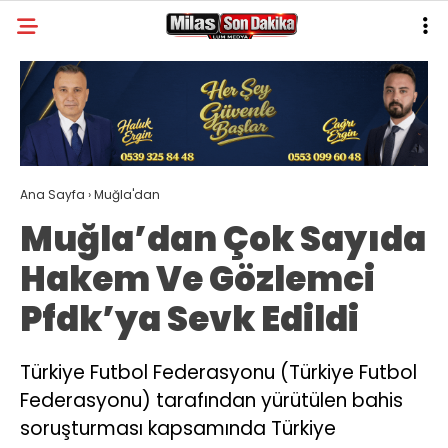
23.4
°
MUĞLA
GALERİ
VİDEO
YAZARLAR
MILAS
Ana Sayfa
›
Muğla'dan
MUĞLA’DAN
Muğla’dan Çok Sayıda
ASAYIŞ
Hakem Ve Gözlemci
GÜNDEM
Pfdk’ya Sevk Edildi
EKONOMI
SPOR
Türkiye Futbol Federasyonu (Türkiye Futbol
Federasyonu) tarafından yürütülen bahis
VEFAT
soruşturması kapsamında Türkiye
GENEL