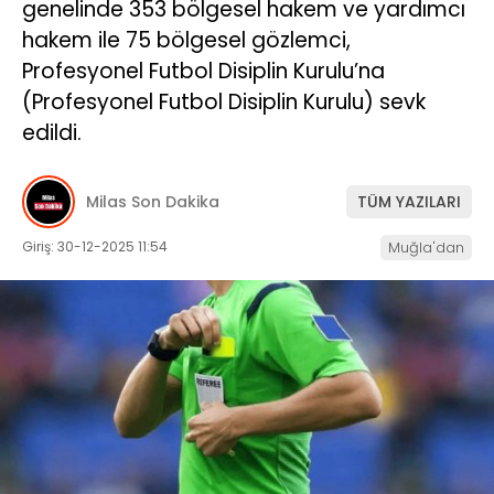
genelinde 353 bölgesel hakem ve yardımcı
hakem ile 75 bölgesel gözlemci,
İLETIŞIM
Profesyonel Futbol Disiplin Kurulu’na
KÜNYE
(Profesyonel Futbol Disiplin Kurulu) sevk
edildi.
WhatsApp
İhbar Hattı
Milas Son Dakika
TÜM YAZILARI
Giriş: 30-12-2025 11:54
Muğla'dan
Facebook
Instagram