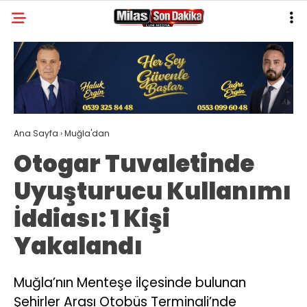
20.3
°
MUĞLA
GALERİ
VİDEO
YAZARLAR
MILAS
Ana Sayfa
›
Muğla'dan
MUĞLA’DAN
Otogar Tuvaletinde
ASAYIŞ
Uyuşturucu Kullanımı
GÜNDEM
İddiası: 1 Kişi
EKONOMI
Yakalandı
SPOR
VEFAT
Muğla’nın Menteşe ilçesinde bulunan
Şehirler Arası Otobüs Terminali’nde
GENEL