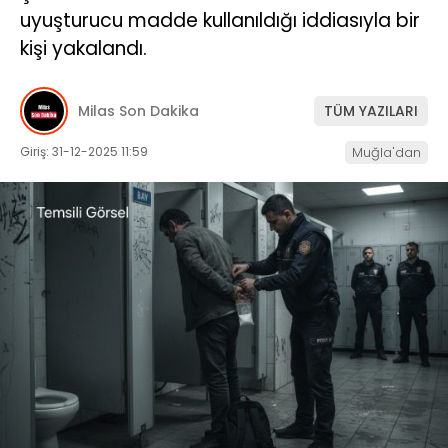
uyuşturucu madde kullanıldığı iddiasıyla bir
İLETIŞIM
kişi yakalandı.
KÜNYE
Milas Son Dakika
TÜM YAZILARI
Giriş: 31-12-2025 11:59
Muğla'dan
WhatsApp
İhbar Hattı
Facebook
Instagram