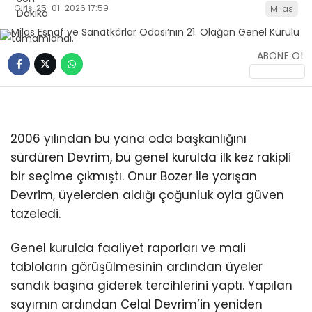
Giriş: 25-01-2026 17:59
Milas
İLETIŞIM
KÜNYE
ABONE OL
WhatsApp
İhbar Hattı
2006 yılından bu yana oda başkanlığını
sürdüren Devrim, bu genel kurulda ilk kez rakipli
bir seçime çıkmıştı. Onur Bozer ile yarışan
Devrim, üyelerden aldığı çoğunluk oyla güven
Facebook
tazeledi.
Genel kurulda faaliyet raporları ve mali
tabloların görüşülmesinin ardından üyeler
Instagram
sandık başına giderek tercihlerini yaptı. Yapılan
sayımın ardından Celal Devrim’in yeniden