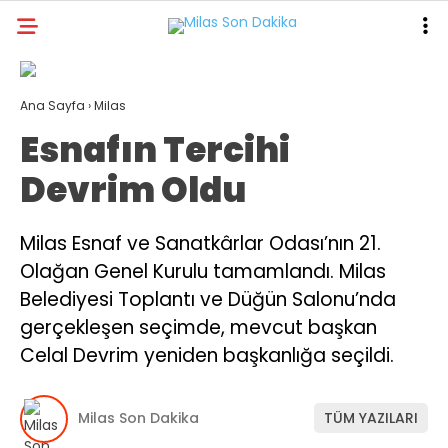
26.7
°
MUĞLA
Ana Sayfa
›
Milas
GALERİ
VİDEO
YAZARLAR
Esnafın Tercihi
MILAS
Devrim Oldu
MUĞLA’DAN
Milas Esnaf ve Sanatkârlar Odası’nın 21.
ASAYIŞ
Olağan Genel Kurulu tamamlandı. Milas
GÜNDEM
Belediyesi Toplantı ve Düğün Salonu’nda
gerçekleşen seçimde, mevcut başkan
EKONOMI
Celal Devrim yeniden başkanlığa seçildi.
SPOR
VEFAT
Milas Son Dakika
TÜM YAZILARI
GENEL