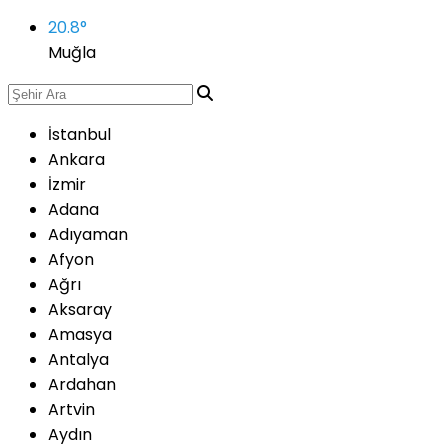
20.8
°
Muğla
İstanbul
Ankara
İzmir
Adana
Adıyaman
Afyon
Ağrı
Aksaray
Amasya
Antalya
Ardahan
Artvin
Aydın