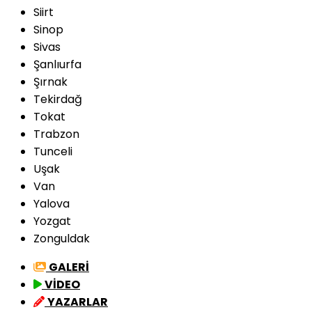
Siirt
Sinop
Sivas
Şanlıurfa
Şırnak
Tekirdağ
Tokat
Trabzon
Tunceli
Uşak
Van
Yalova
Yozgat
Zonguldak
GALERİ
VİDEO
YAZARLAR