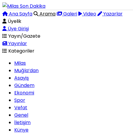
Ana Sayfa
Arama
Galeri
Video
Yazarlar
Üyelik
Üye Girişi
Yayın/Gazete
Yayınlar
Kategoriler
Milas
Muğla’dan
Asayiş
Gündem
Ekonomi
Spor
Vefat
Genel
İletişim
Künye