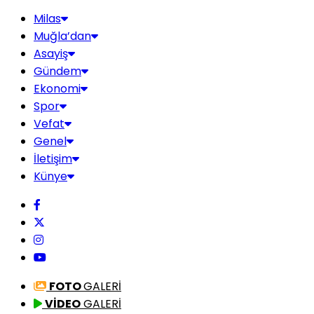
Milas
Muğla’dan
Asayiş
Gündem
Ekonomi
Spor
Vefat
Genel
İletişim
Künye
FOTO
GALERİ
VİDEO
GALERİ