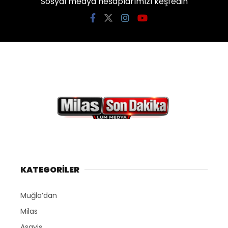
Sosyal medya hesaplarımızı keşfedin
KATEGORİLER
Muğla’dan
Milas
Asayiş