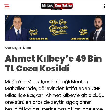
23.8
°
MUĞLA
GALERİ
VİDEO
YAZARLAR
MILAS
Ana Sayfa
›
Milas
MUĞLA’DAN
Ahmet Kılbey’e 49 Bin
ASAYIŞ
TL Ceza Kesildi
GÜNDEM
EKONOMI
Muğla’nın Milas ilçesine bağlı Menteş
Mahallesi’nde, görevinden istifa eden CHP
SPOR
Milas İlçe Başkanı Ahmet Kılbey’e ait olduğu
VEFAT
öne sürülen arazide zeytin ağaçlarının
kesildiği iddiası üzerine başlatılan inceleme
GENEL