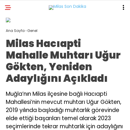
26.4
°
MUĞLA
Ana Sayfa
›
Genel
GALERİ
VİDEO
YAZARLAR
Milas Hacıapti
MILAS
Mahalle Muhtarı Uğur
MUĞLA’DAN
Gökten, Yeniden
ASAYIŞ
Adaylığını Açıkladı
GÜNDEM
Muğla’nın Milas ilçesine bağlı Hacıapti
EKONOMI
Mahallesi’nin mevcut muhtarı Uğur Gökten,
SPOR
2019 yılında başladığı muhtarlık görevinde
elde ettiği başarıları temel alarak 2023
VEFAT
seçimlerinde tekrar muhtarlık için adaylığını
GENEL