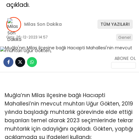
açıkladı.
İLETIŞIM
KÜNYE
Milas Son Dakika
TÜM YAZILARI
Giriş: 26-12-2023 14:57
Genel
WhatsApp
İhbar Hattı
ABONE OL
Facebook
Muğla’nın Milas ilçesine bağlı Hacıapti
Mahallesi’nin mevcut muhtarı Uğur Gökten, 2019
yılında başladığı muhtarlık görevinde elde ettiği
başarıları temel alarak 2023 seçimlerinde tekrar
Instagram
muhtarlık için adaylığını açıkladı. Gökten, yaptığı
açıklamada şu ifadeleri kullandı: