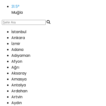
31.5
°
Muğla
İstanbul
Ankara
İzmir
Adana
Adıyaman
Afyon
Ağrı
Aksaray
Amasya
Antalya
Ardahan
Artvin
Aydın