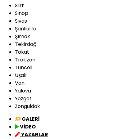
Siirt
Sinop
Sivas
Şanlıurfa
Şırnak
Tekirdağ
Tokat
Trabzon
Tunceli
Uşak
Van
Yalova
Yozgat
Zonguldak
GALERİ
VİDEO
YAZARLAR