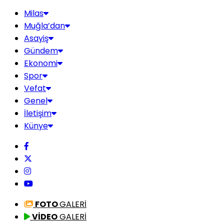
Milas
Muğla’dan
Asayiş
Gündem
Ekonomi
Spor
Vefat
Genel
İletişim
Künye
FOTO
GALERİ
VİDEO
GALERİ