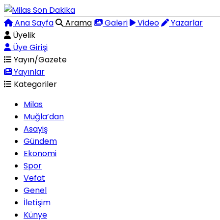
Ana Sayfa
Arama
Galeri
Video
Yazarlar
Üyelik
Üye Girişi
Yayın/Gazete
Yayınlar
Kategoriler
Milas
Muğla’dan
Asayiş
Gündem
Ekonomi
Spor
Vefat
Genel
İletişim
Künye