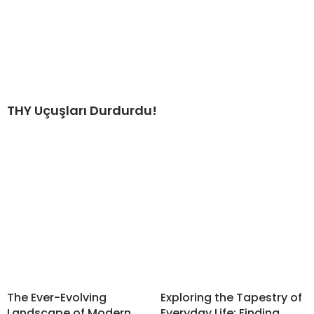
THY Uçuşları Durdurdu!
The Ever-Evolving
Exploring the Tapestry of
Landscape of Modern
Everyday Life: Finding