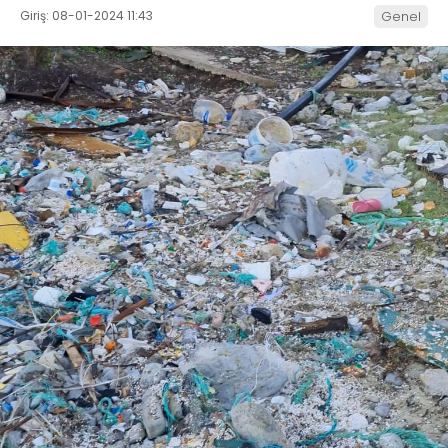
Giriş: 08-01-2024 11:43
Genel
İLETIŞIM
KÜNYE
WhatsApp
İhbar Hattı
Facebook
Instagram