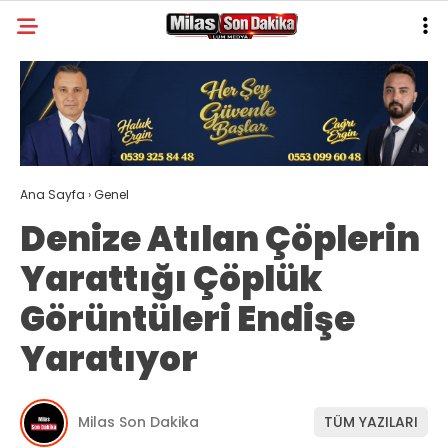
29.8
°
MUĞLA
GALERİ
VİDEO
YAZARLAR
MILAS
Ana Sayfa
›
Genel
MUĞLA’DAN
Denize Atılan Çöplerin
ASAYIŞ
Yarattığı Çöplük
GÜNDEM
Görüntüleri Endişe
EKONOMI
Yaratıyor
SPOR
VEFAT
Milas Son Dakika
TÜM YAZILARI
GENEL