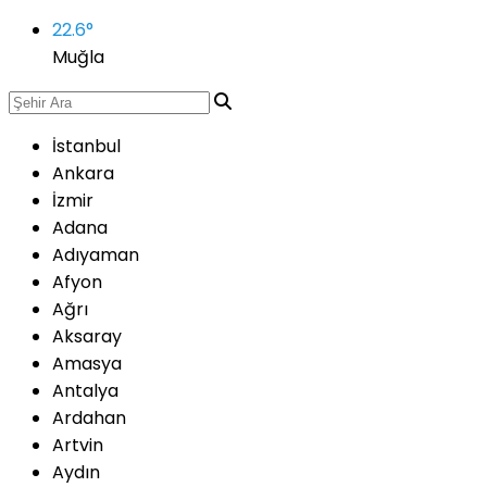
22.6
°
Muğla
İstanbul
Ankara
İzmir
Adana
Adıyaman
Afyon
Ağrı
Aksaray
Amasya
Antalya
Ardahan
Artvin
Aydın