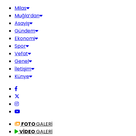
Milas
Muğla’dan
Asayiş
Gündem
Ekonomi
Spor
Vefat
Genel
İletişim
Künye
FOTO
GALERİ
VİDEO
GALERİ