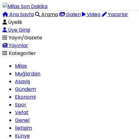
Ana Sayfa
Arama
Galeri
Video
Yazarlar
Üyelik
Üye Girişi
Yayın/Gazete
Yayınlar
Kategoriler
Milas
Muğla’dan
Asayiş
Gündem
Ekonomi
Spor
Vefat
Genel
İletişim
Künye