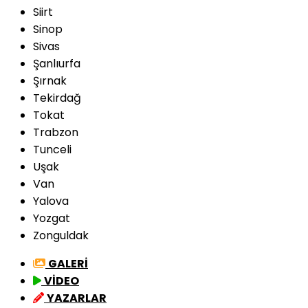
Siirt
Sinop
Sivas
Şanlıurfa
Şırnak
Tekirdağ
Tokat
Trabzon
Tunceli
Uşak
Van
Yalova
Yozgat
Zonguldak
GALERİ
VİDEO
YAZARLAR