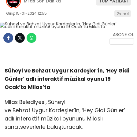
Milas Son Dakika
TÜM YAZILARI
İLETIŞIM
Giriş: 15-01-2024 12:55
Genel
KÜNYE
ABONE OL
WhatsApp
İhbar Hattı
Süheyl ve Behzat Uygur Kardeşler’in, ‘Hey Gidi
Günler’ adlı interaktif müzikal oyunu 19
Facebook
Ocak’ta Milas’ta
Milas Belediyesi, Süheyl
ve Behzat Uygur Kardeşler’in, ‘Hey Gidi Günler’
adlı interaktif müzikal oyununu Milaslı
Instagram
sanatseverlerle buluşturacak.