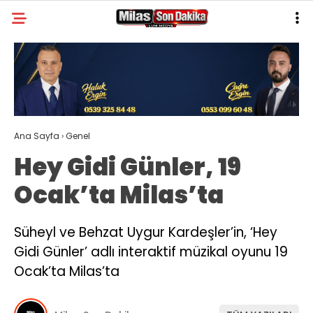
30.4
°
MUĞLA
GALERİ
VİDEO
YAZARLAR
MILAS
Ana Sayfa
›
Genel
MUĞLA’DAN
Hey Gidi Günler, 19
ASAYIŞ
Ocak’ta Milas’ta
GÜNDEM
EKONOMI
Süheyl ve Behzat Uygur Kardeşler’in, ‘Hey
Gidi Günler’ adlı interaktif müzikal oyunu 19
SPOR
Ocak’ta Milas’ta
VEFAT
GENEL