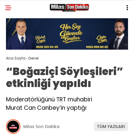
31.4
°
MUĞLA
GALERİ
VİDEO
YAZARLAR
MILAS
Ana Sayfa
›
Genel
MUĞLA’DAN
“Boğaziçi Söyleşileri”
ASAYIŞ
etkinliği yapıldı
GÜNDEM
EKONOMI
Moderatörlüğünü TRT muhabiri
Murat Can Canbey’in yaptığı
SPOR
VEFAT
Milas Son Dakika
TÜM YAZILARI
GENEL