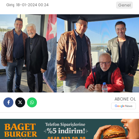
Giriş: 18-01-2024 00:24
Genel
İLETIŞIM
KÜNYE
WhatsApp
İhbar Hattı
Facebook
ABONE OL
Instagram