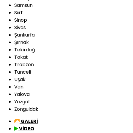
Samsun
Siirt
Sinop
Sivas
Şanlıurfa
Şırnak
Tekirdağ
Tokat
Trabzon
Tunceli
Uşak
Van
Yalova
Yozgat
Zonguldak
GALERİ
VİDEO