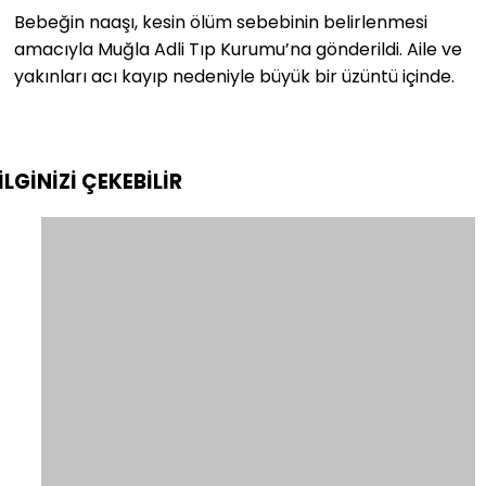
Bebeğin naaşı, kesin ölüm sebebinin belirlenmesi
amacıyla Muğla Adli Tıp Kurumu’na gönderildi. Aile ve
yakınları acı kayıp nedeniyle büyük bir üzüntü içinde.
İLGİNİZİ
ÇEKEBİLİR