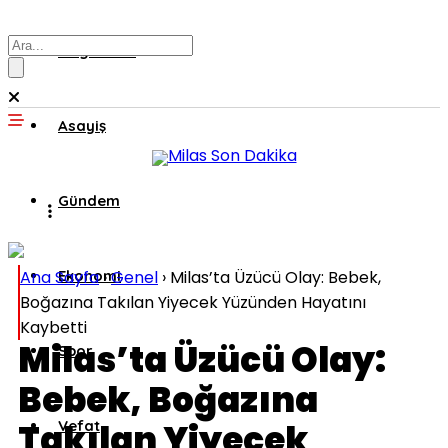
Muğla’dan
Asayiş
Gündem
Ana Sayfa
Ekonomi
›
Genel
›
Milas’ta Üzücü Olay: Bebek,
Boğazına Takılan Yiyecek Yüzünden Hayatını
Kaybetti
Milas’ta Üzücü Olay:
Spor
Bebek, Boğazına
Takılan Yiyecek
Vefat