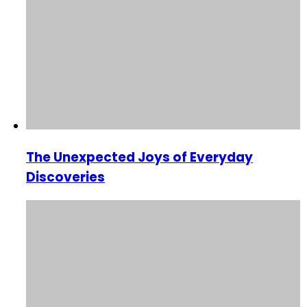
The Unexpected Joys of Everyday
Discoveries