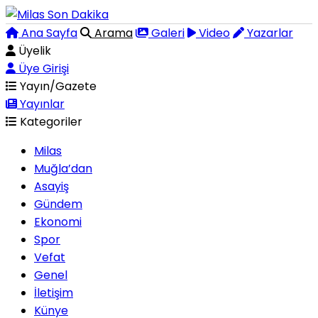
Ana Sayfa
Arama
Galeri
Video
Yazarlar
Üyelik
Üye Girişi
Yayın/Gazete
Yayınlar
Kategoriler
Milas
Muğla’dan
Asayiş
Gündem
Ekonomi
Spor
Vefat
Genel
İletişim
Künye