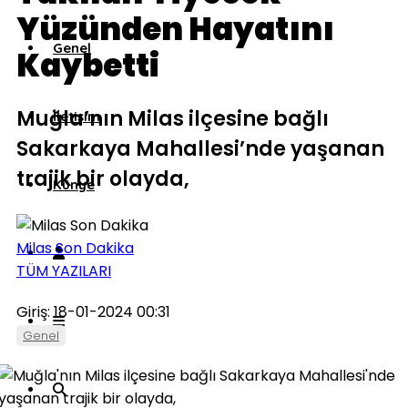
Yüzünden Hayatını
Genel
Kaybetti
Muğla’nın Milas ilçesine bağlı
İletişim
Sakarkaya Mahallesi’nde yaşanan
trajik bir olayda,
Künye
Milas Son Dakika
TÜM YAZILARI
Giriş: 18-01-2024 00:31
Genel