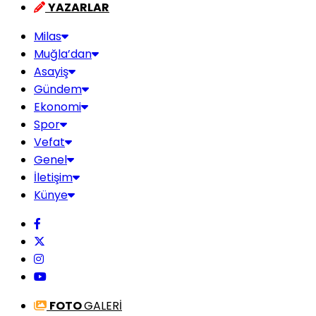
YAZARLAR
Milas
Muğla’dan
Asayiş
Gündem
Ekonomi
Spor
Vefat
Genel
İletişim
Künye
FOTO
GALERİ