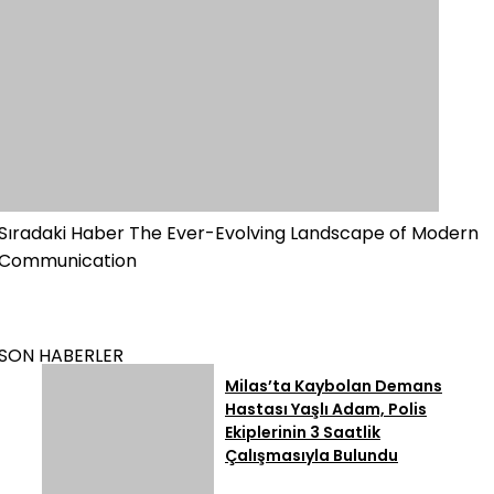
Sıradaki Haber
The Ever-Evolving Landscape of Modern
Communication
SON HABERLER
Milas’ta Kaybolan Demans
Hastası Yaşlı Adam, Polis
Ekiplerinin 3 Saatlik
Çalışmasıyla Bulundu