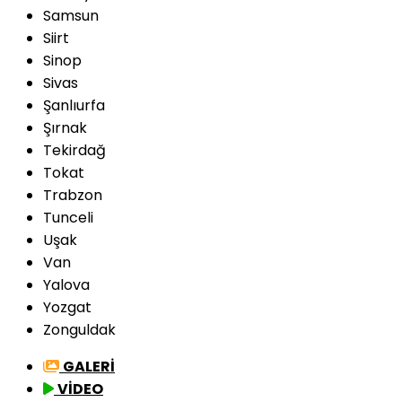
Samsun
Siirt
Sinop
Sivas
Şanlıurfa
Şırnak
Tekirdağ
Tokat
Trabzon
Tunceli
Uşak
Van
Yalova
Yozgat
Zonguldak
GALERİ
VİDEO