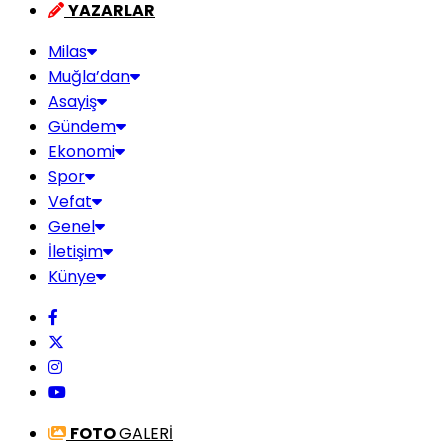
YAZARLAR
Milas
Muğla’dan
Asayiş
Gündem
Ekonomi
Spor
Vefat
Genel
İletişim
Künye
FOTO
GALERİ