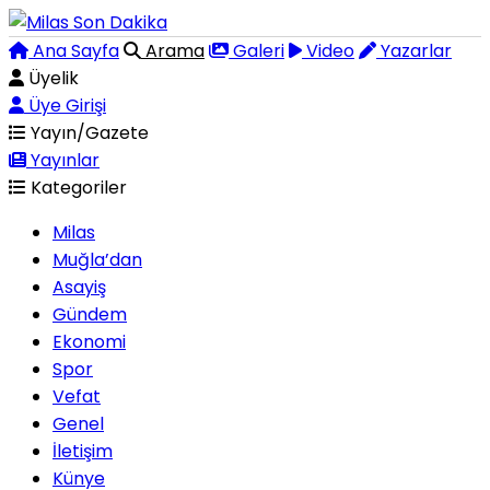
Ana Sayfa
Arama
Galeri
Video
Yazarlar
Üyelik
Üye Girişi
Yayın/Gazete
Yayınlar
Kategoriler
Milas
Muğla’dan
Asayiş
Gündem
Ekonomi
Spor
Vefat
Genel
İletişim
Künye