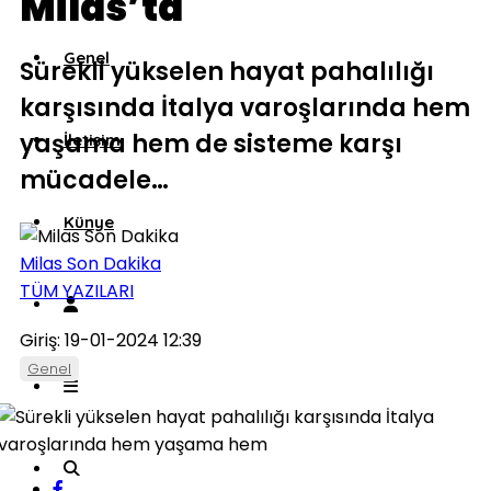
Milas’ta
Genel
Sürekli yükselen hayat pahalılığı
karşısında İtalya varoşlarında hem
yaşama hem de sisteme karşı
İletişim
mücadele…
Künye
Milas Son Dakika
TÜM YAZILARI
Giriş: 19-01-2024 12:39
Genel