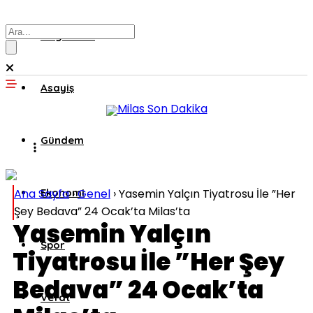
Muğla’dan
Asayiş
Gündem
Ana Sayfa
Ekonomi
›
Genel
›
Yasemin Yalçın Tiyatrosu İle ”Her
Şey Bedava” 24 Ocak’ta Milas’ta
Yasemin Yalçın
Spor
Tiyatrosu İle ”Her Şey
Bedava” 24 Ocak’ta
Vefat