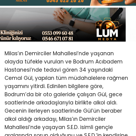
Youtube
Milas’ın Demirciler Mahallesi’nde yaşanan
olayda tüfekle vurulan ve Bodrum Acıbadem
Hastanesi’nde tedavi gören 34 yaşındaki
Cemal Gül, yapılan tüm müdahalelere rağmen
yaşamını yitirdi. Edinilen bilgilere göre,
Bodrum’da bir oto galeride çalışan Gül, gece
saatlerinde arkadaşlarıyla birlikte alkol aldı.
Gecenin ilerleyen saatlerinde Gül’ün beraber
alkol aldığı arkadaşı, Milas’ın Demirciler
Mahallesi’nde yaşayan S.E.D. isimli gençle
aralarında sorun olduğunu ve S.E.D.’in kendisine