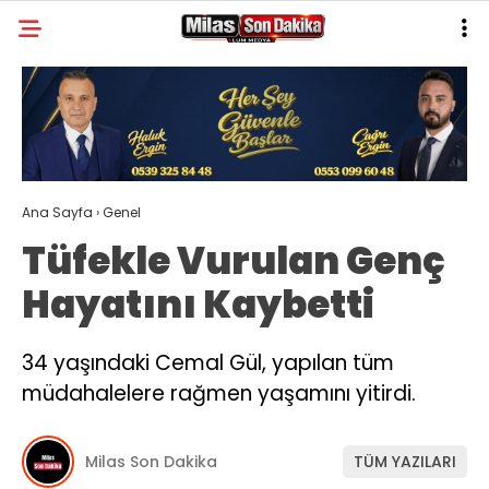
28
°
MUĞLA
GALERİ
VİDEO
YAZARLAR
MILAS
Ana Sayfa
›
Genel
MUĞLA’DAN
Tüfekle Vurulan Genç
ASAYIŞ
Hayatını Kaybetti
GÜNDEM
EKONOMI
34 yaşındaki Cemal Gül, yapılan tüm
müdahalelere rağmen yaşamını yitirdi.
SPOR
VEFAT
Milas Son Dakika
TÜM YAZILARI
GENEL