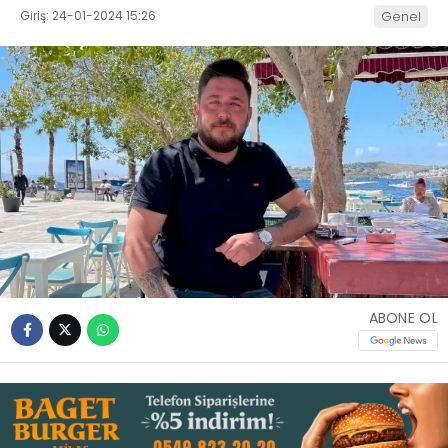
Giriş: 24-01-2024 15:26
Genel
İLETIŞIM
KÜNYE
WhatsApp
İhbar Hattı
Facebook
ABONE OL
Instagram