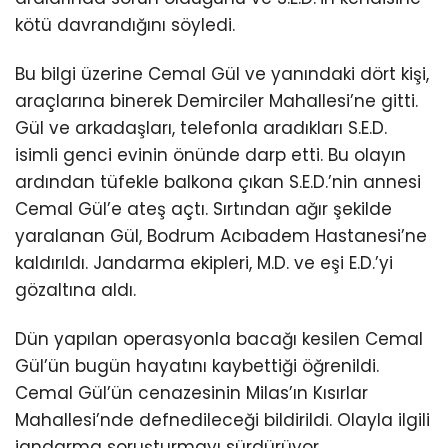
kötü davrandığını söyledi.
Bu bilgi üzerine Cemal Gül ve yanındaki dört kişi,
araçlarına binerek Demirciler Mahallesi’ne gitti.
Gül ve arkadaşları, telefonla aradıkları S.E.D.
isimli genci evinin önünde darp etti. Bu olayın
ardından tüfekle balkona çıkan S.E.D.’nin annesi
Cemal Gül’e ateş açtı. Sırtından ağır şekilde
yaralanan Gül, Bodrum Acıbadem Hastanesi’ne
kaldırıldı. Jandarma ekipleri, M.D. ve eşi E.D.’yi
gözaltına aldı.
Dün yapılan operasyonla bacağı kesilen Cemal
Gül’ün bugün hayatını kaybettiği öğrenildi.
Cemal Gül’ün cenazesinin Milas’ın Kısırlar
Mahallesi’nde defnedileceği bildirildi. Olayla ilgili
jandarma soruşturmayı sürdürüyor.