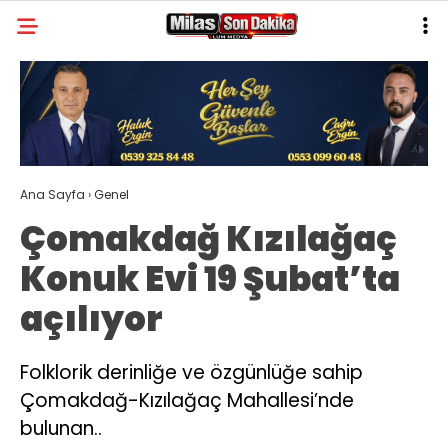
31.1
°
MUĞLA
GALERİ
VİDEO
YAZARLAR
MILAS
Ana Sayfa
›
Genel
MUĞLA’DAN
Çomakdağ Kızılağaç
ASAYIŞ
Konuk Evi 19 Şubat’ta
GÜNDEM
açılıyor
EKONOMI
SPOR
Folklorik derinliğe ve özgünlüğe sahip
Çomakdağ-Kızılağaç Mahallesi’nde
VEFAT
bulunan..
GENEL