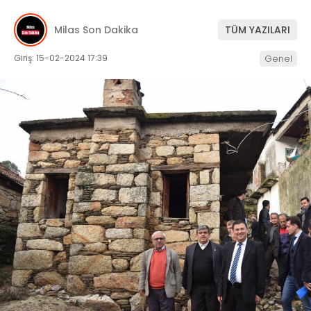
İLETIŞIM
Milas Son Dakika
TÜM YAZILARI
KÜNYE
Giriş: 15-02-2024 17:39
Genel
WhatsApp
İhbar Hattı
Facebook
Instagram