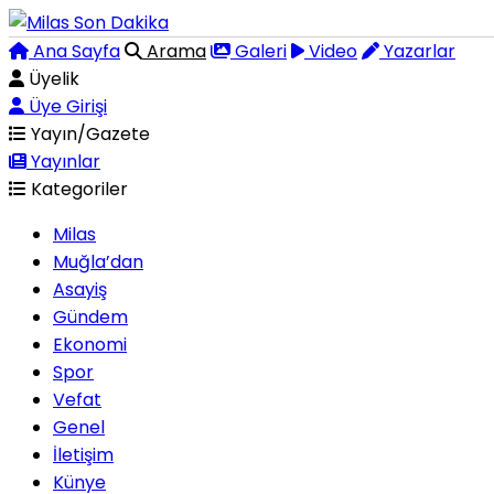
Ana Sayfa
Arama
Galeri
Video
Yazarlar
Üyelik
Üye Girişi
Yayın/Gazete
Yayınlar
Kategoriler
Milas
Muğla’dan
Asayiş
Gündem
Ekonomi
Spor
Vefat
Genel
İletişim
Künye