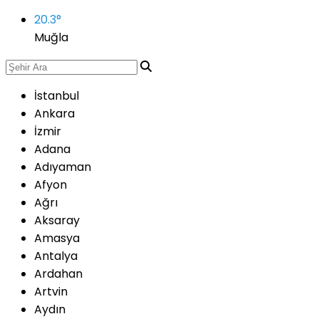
20.3
°
Muğla
İstanbul
Ankara
İzmir
Adana
Adıyaman
Afyon
Ağrı
Aksaray
Amasya
Antalya
Ardahan
Artvin
Aydın