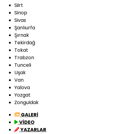
Siirt
Sinop
Sivas
Şanlıurfa
Şırnak
Tekirdağ
Tokat
Trabzon
Tunceli
Uşak
Van
Yalova
Yozgat
Zonguldak
GALERİ
VİDEO
YAZARLAR