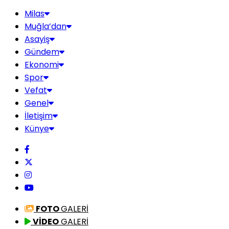
Milas
Muğla’dan
Asayiş
Gündem
Ekonomi
Spor
Vefat
Genel
İletişim
Künye
FOTO
GALERİ
VİDEO
GALERİ