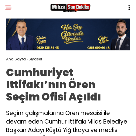
31.2
°
MUĞLA
GALERİ
VİDEO
YAZARLAR
MILAS
Ana Sayfa
›
Siyaset
MUĞLA’DAN
Cumhuriyet
ASAYIŞ
Ittifakı’nın Ören
GÜNDEM
Seçim Ofisi Açıldı
EKONOMI
SPOR
Seçim çalışmalarına Ören mesaisi ile
devam eden Cumhur İttifakı Milas Belediye
VEFAT
Başkan Adayı Rüştü Yiğitkaya ve meclis
GENEL