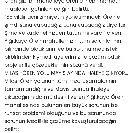
Ören gibi bir mahalleye Ören’e hiçbir hizmetin
maalesef getirilemediğini belirtti.
“35 yıldır aynı zihniyetin yönetimindeki Ören’e
şimdi şunu yapacağız, bunu yapacağız diyorlar.
Şimdiye kadar elinizden tutan mı vardı” diyen
Yiğitkaya Ören mahallemizin tüm sorunlarının
bilincinde olduklarını ve bu sorunu meclisteki
birbirinden kıymetli üyelerimiz ile çözüm odaklı
projeler ile çözeceklerinin sözünü verdi.
MİLAS -ÖREN YOLU MAYIS AYINDA İHALEYE ÇIKIYOR…
Milas-Ören yolunun tüm imza aşamalarının
tamamlandığını ve Mayıs ayında ihaleye
çıkacağının da müjdesini veren Yiğitkaya Ören
mahallesinde bulunan en büyük sorunun ise
ruhsat problemi olduğunu ve bu sorununda
sorunun ivedilikle çözüme kavuşturulacağını
belirtti.