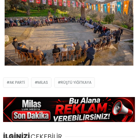
AK PARTI
MILAS
RÜŞTÜ YIĞITKAYA
İLGİNİZİ
ÇEKEBİLİR