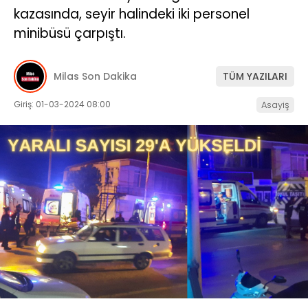
kazasında, seyir halindeki iki personel
İLETIŞIM
minibüsü çarpıştı.
KÜNYE
Milas Son Dakika
TÜM YAZILARI
Giriş: 01-03-2024 08:00
Asayiş
WhatsApp
İhbar Hattı
Facebook
Instagram