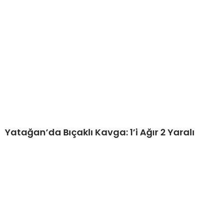
Yatağan’da Bıçaklı Kavga: 1’i Ağır 2 Yaralı