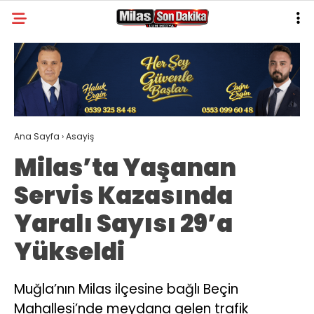
27.1
°
MUĞLA
GALERİ
VİDEO
YAZARLAR
MILAS
Ana Sayfa
›
Asayiş
MUĞLA’DAN
Milas’ta Yaşanan
ASAYIŞ
Servis Kazasında
GÜNDEM
Yaralı Sayısı 29’a
EKONOMI
Yükseldi
SPOR
VEFAT
Muğla’nın Milas ilçesine bağlı Beçin
Mahallesi’nde meydana gelen trafik
GENEL