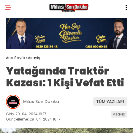
31.9
°
MUĞLA
GALERİ
VİDEO
YAZARLAR
MILAS
Ana Sayfa
›
Asayiş
MUĞLA’DAN
Yatağanda Traktör
ASAYIŞ
Kazası: 1 Kişi Vefat Etti
GÜNDEM
EKONOMI
Milas Son Dakika
TÜM YAZILARI
SPOR
Giriş: 29-04-2024 16:17
Asayiş
Güncelleme: 29-04-2024 16:17
VEFAT
GENEL