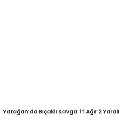
Yatağan’da Bıçaklı Kavga: 1’i Ağır 2 Yaralı