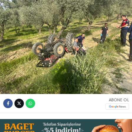
İLETIŞIM
KÜNYE
WhatsApp
İhbar Hattı
Facebook
ABONE OL
Instagram