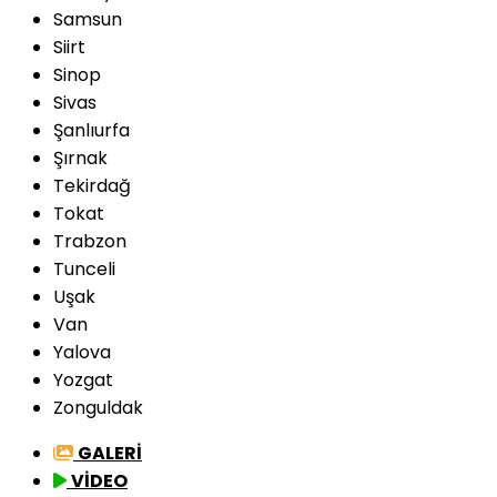
Samsun
Siirt
Sinop
Sivas
Şanlıurfa
Şırnak
Tekirdağ
Tokat
Trabzon
Tunceli
Uşak
Van
Yalova
Yozgat
Zonguldak
GALERİ
VİDEO