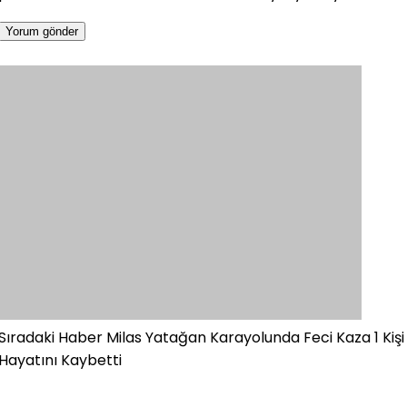
Sıradaki Haber
Milas Yatağan Karayolunda Feci Kaza 1 Kişi
Hayatını Kaybetti