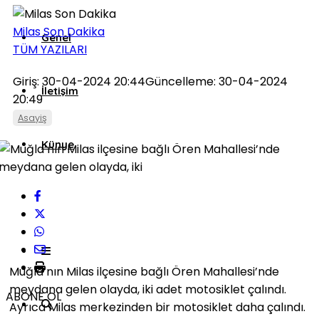
Milas Son Dakika
Genel
TÜM YAZILARI
Giriş: 30-04-2024 20:44
Güncelleme: 30-04-2024
İletişim
20:49
Asayiş
Künye
Muğla’nın Milas ilçesine bağlı Ören Mahallesi’nde
meydana gelen olayda, iki adet motosiklet çalındı.
ABONE OL
Ayrıca Milas merkezinden bir motosiklet daha çalındı.