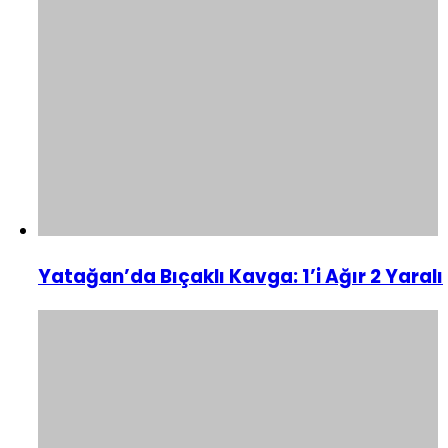
Yatağan’da Bıçaklı Kavga: 1’i Ağır 2 Yaralı