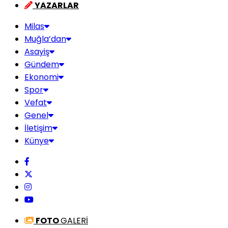
YAZARLAR
Milas
Muğla’dan
Asayiş
Gündem
Ekonomi
Spor
Vefat
Genel
İletişim
Künye
FOTO
GALERİ