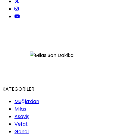
KATEGORİLER
Muğla’dan
Milas
Asayiş
Vefat
Genel