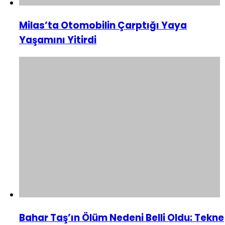
Milas’ta Otomobilin Çarptığı Yaya
Yaşamını Yitirdi
Bahar Taş’ın Ölüm Nedeni Belli Oldu: Tekne