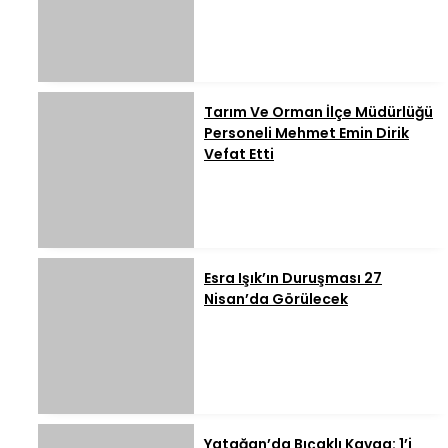
Tarım Ve Orman İlçe Müdürlüğü
Personeli Mehmet Emin Dirik
Vefat Etti
Esra Işık’ın Duruşması 27
Nisan’da Görülecek
Yatağan’da Bıçaklı Kavga: 1’i