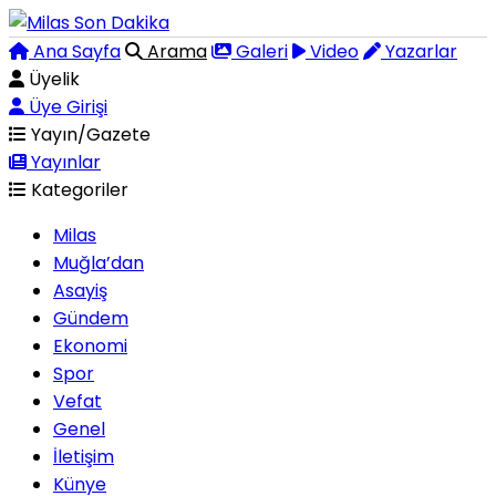
Ana Sayfa
Arama
Galeri
Video
Yazarlar
Üyelik
Üye Girişi
Yayın/Gazete
Yayınlar
Kategoriler
Milas
Muğla’dan
Asayiş
Gündem
Ekonomi
Spor
Vefat
Genel
İletişim
Künye