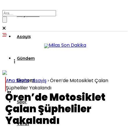
Muğla’dan
Asayiş
Gündem
Ana Sayfa
Ekonomi
›
Asayiş
›
Ören’de Motosiklet Çalan
Şüpheliler Yakalandı
Ören’de Motosiklet
Spor
Çalan Şüpheliler
Yakalandı
Vefat