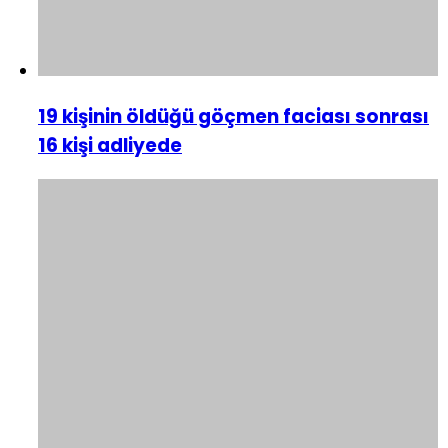
19 kişinin öldüğü göçmen faciası sonrası
16 kişi adliyede