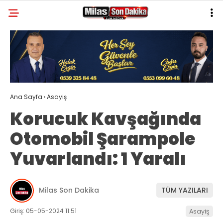
26.4
°
MUĞLA
GALERİ
VİDEO
YAZARLAR
MILAS
Ana Sayfa
›
Asayiş
MUĞLA’DAN
Korucuk Kavşağında
ASAYIŞ
Otomobil Şarampole
GÜNDEM
Yuvarlandı: 1 Yaralı
EKONOMI
SPOR
Milas Son Dakika
TÜM YAZILARI
VEFAT
Giriş: 05-05-2024 11:51
Asayiş
GENEL