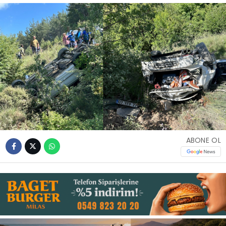
İLETIŞIM
KÜNYE
WhatsApp
İhbar Hattı
ABONE OL
Facebook
Instagram